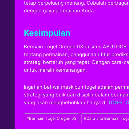
tetap berpeluang menang. Cobalah berbagai s
dengan gaya permainan Anda.
Kesimpulan
Bermain Togel Oregon 03 di situs ABUTOGE
tentang permainan, penggunaan fitur prediks
strategi bertaruh yang tepat. Dengan cara-c
untuk meraih kemenangan.
Ingatlah bahwa meskipun togel adalah perm
strategi yang baik dan disiplin dalam berm
yang akan menghebohkan hanya di
TOGEL O
Post
#
Bermain Togel Oregon 03
#
Cara Jitu Bermain Toge
Tags: