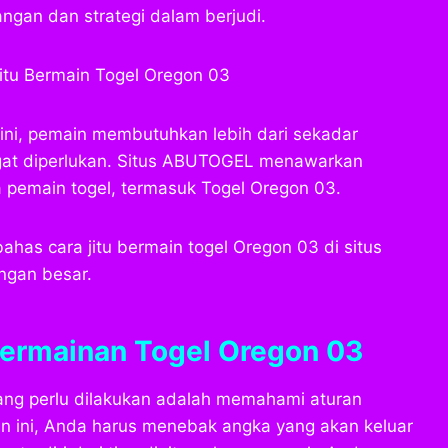
ngan dan strategi dalam berjudi.
ini, pemain membutuhkan lebih dari sekadar
ngat diperlukan. Situs ABUTOGEL menawarkan
 pemain togel, termasuk Togel Oregon 03.
as cara jitu bermain togel Oregon 03 di situs
gan besar.
Permainan Togel Oregon 03
ang perlu dilakukan adalah memahami aturan
n ini, Anda harus menebak angka yang akan keluar