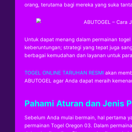
t
e
s
e
p
e
orang, terutama bagi mereka yang suka tanta
s
b
e
g
e
A
o
n
r
p
o
g
a
p
k
e
m
r
Untuk dapat menang dalam permainan togel 
keberuntungan; strategi yang tepat juga sa
berbagai kemudahan dan layanan untuk para
TOGEL ONLINE TARUHAN RESMI
akan membah
ABUTOGEL agar Anda dapat meraih kemenan
Pahami Aturan dan Jenis 
Sebelum Anda mulai bermain, hal pertama y
permainan Togel Oregon 03. Dalam permaina