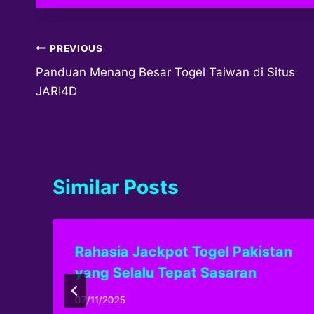
Post
PREVIOUS
Panduan Menang Besar Togel Taiwan di Situs
navigation
JARI4D
Similar Posts
Rahasia Jackpot Togel Pakistan
p
yang Selalu Tepat Sasaran
By
07/11/2025