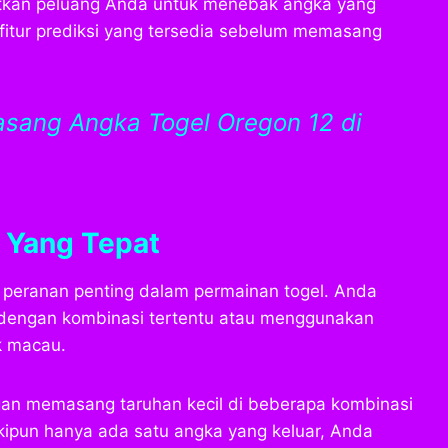
atkan peluang Anda untuk menebak angka yang
a fitur prediksi yang tersedia sebelum memasang
ang Angka Togel Oregon 12 di
 Yang Tepat
 peranan penting dalam permainan togel. Anda
dengan kombinasi tertentu atau menggunakan
k macau.
ngan memasang taruhan kecil di beberapa kombinasi
ipun hanya ada satu angka yang keluar, Anda