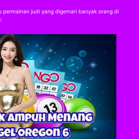
u permainan judi yang digemari banyak orang di
.