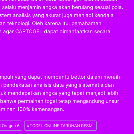
k selalu menjamin angka akan berulang sesuai pola.
istem analisis yang akurat juga menjadi kendala
gan teknologi. Oleh karena itu, pemahaman
kan agar CAPTOGEL dapat dimanfaatkan secara
 ampuh yang dapat membantu bettor dalam meraih
 pendekatan analisis data yang sistematis dan
untuk mendapatkan angka yang tepat menjadi lebih
at bahwa permainan togel tetap mengandung unsur
 jaminan 100% kemenangan.
l Oregon 6
#
TOGEL ONLINE TARUHAN RESMI