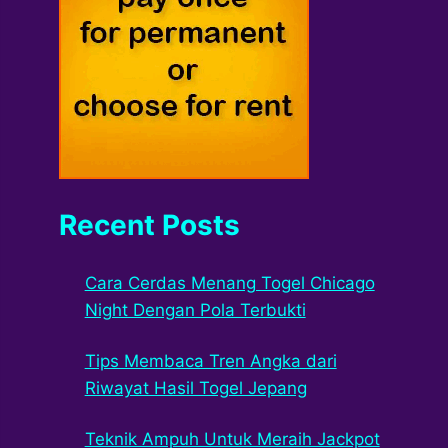
Recent Posts
Cara Cerdas Menang Togel Chicago
Night Dengan Pola Terbukti
Tips Membaca Tren Angka dari
Riwayat Hasil Togel Jepang
Teknik Ampuh Untuk Meraih Jackpot