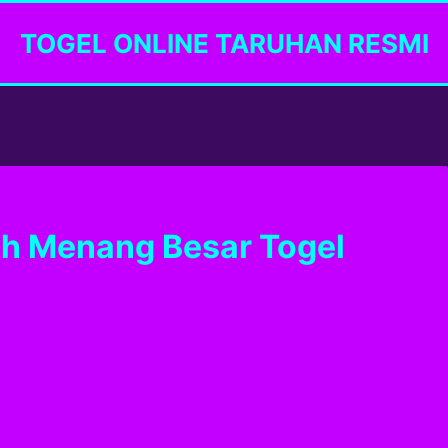
TOGEL ONLINE TARUHAN RESMI
h Menang Besar Togel