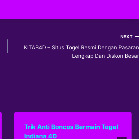
NEXT
KITAB4D – Situs Togel Resmi Dengan Pasaran
Lengkap Dan Diskon Besar
Trik Anti Boncos Bermain Togel
Indiana 4D