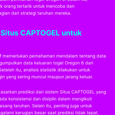
orang tertarik untuk mencoba dan
ian dari strategi taruhan mereka.
 Situs CAPTOGEL untuk
if memerlukan pemahaman mendalam tentang data
gumpulkan data keluaran togel Oregon 6 dari
telah itu, analisis statistik dilakukan untuk
in yang sering muncul maupun jarang keluar.
dasarkan prediksi dari sistem Situs CAPTOGEL yang
 pada konsistensi dan disiplin dalam mengikuti
sang taruhan. Selain itu, penting juga untuk
alami kerugian besar saat prediksi tidak tepat.