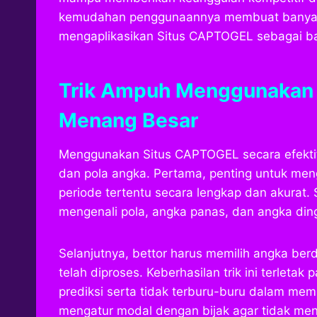
kemudahan penggunaannya membuat banyak 
mengaplikasikan Situs CAPTOGEL sebagai bag
Trik Ampuh Menggunakan
Menang Besar
Menggunakan Situs CAPTOGEL secara efekt
dan pola angka. Pertama, penting untuk men
periode tertentu secara lengkap dan akurat. Se
mengenali pola, angka panas, dan angka ding
Selanjutnya, bettor harus memilih angka ber
telah diproses. Keberhasilan trik ini terletak
prediksi serta tidak terburu-buru dalam mema
mengatur modal dengan bijak agar tidak meng