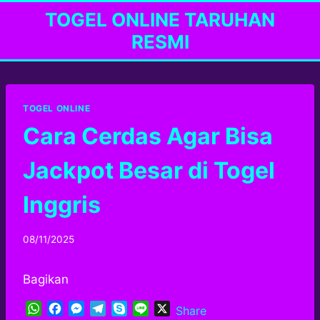
Skip
TOGEL ONLINE TARUHAN
to
RESMI
content
TOGEL ONLINE
Cara Cerdas Agar Bisa
Jackpot Besar di Togel
Inggris
By
08/11/2025
adminyangyang
Bagikan
W
F
M
T
S
L
X
Share