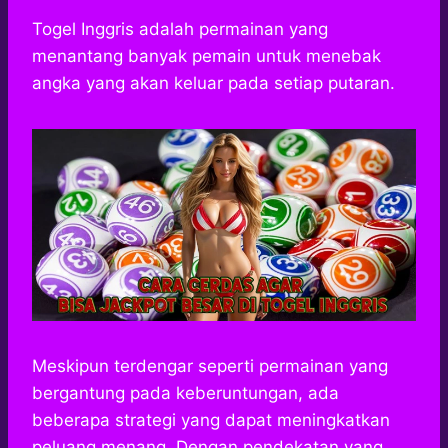
h
a
e
e
k
i
a
c
s
l
y
n
Togel Inggris adalah permainan yang
t
e
s
e
p
e
menantang banyak pemain untuk menebak
s
b
e
g
e
angka yang akan keluar pada setiap putaran.
A
o
n
r
p
o
g
a
p
k
e
m
r
Meskipun terdengar seperti permainan yang
bergantung pada keberuntungan, ada
beberapa strategi yang dapat meningkatkan
peluang menang. Dengan pendekatan yang