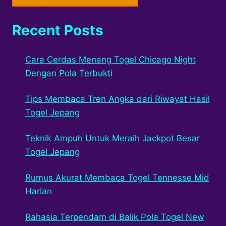
Recent Posts
Cara Cerdas Menang Togel Chicago Night
Dengan Pola Terbukti
Tips Membaca Tren Angka dari Riwayat Hasil
Togel Jepang
Teknik Ampuh Untuk Meraih Jackpot Besar
Togel Jepang
Rumus Akurat Membaca Togel Tennesse Mid
Harian
Rahasia Terpendam di Balik Pola Togel New