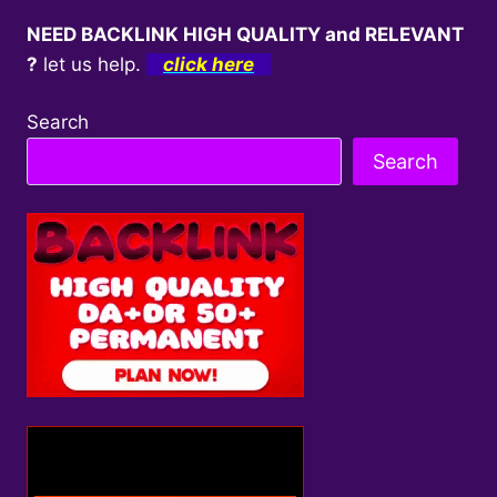
NEED BACKLINK HIGH QUALITY and RELEVANT
?
let us help.
click here
Search
Search