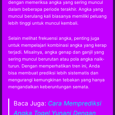
dengan memeriksa angka yang sering muncul
dalam beberapa periode terakhir. Angka yang
muncul berulang kali biasanya memiliki peluang
lebih tinggi untuk muncul kembali.
Selain melihat frekuensi angka, penting juga
untuk mempelajari kombinasi angka yang kerap
terjadi. Misalnya, angka genap dan ganjil yang
sering muncul berurutan atau pola angka naik-
turun. Dengan memperhatikan tren ini, Anda
bisa membuat prediksi lebih sistematis dan
mengurangi kemungkinan tebakan yang hanya
mengandalkan keberuntungan semata.
Baca Juga:
Cara Memprediksi
Angka Togel Yunani Dengan