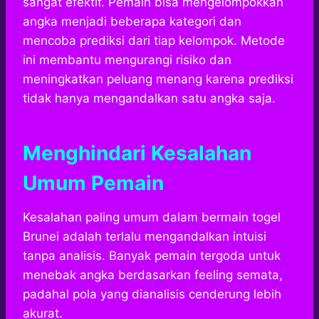
sangat efektif. Pemain bisa mengelompokkan
angka menjadi beberapa kategori dan
mencoba prediksi dari tiap kelompok. Metode
ini membantu mengurangi risiko dan
meningkatkan peluang menang karena prediksi
tidak hanya mengandalkan satu angka saja.
Menghindari Kesalahan
Umum Pemain
Kesalahan paling umum dalam bermain togel
Brunei adalah terlalu mengandalkan intuisi
tanpa analisis. Banyak pemain tergoda untuk
menebak angka berdasarkan feeling semata,
padahal pola yang dianalisis cenderung lebih
akurat.