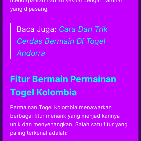
mendapatkan hadiah sesuai dengan taruhan
yang dipasang.
Baca Juga:
Cara Dan Trik
Cerdas Bermain Di Togel
Andorra
Fitur Bermain Permainan
Togel Kolombia
Permainan Togel Kolombia menawarkan
berbagai fitur menarik yang menjadikannya
unik dan menyenangkan. Salah satu fitur yang
paling terkenal adalah: