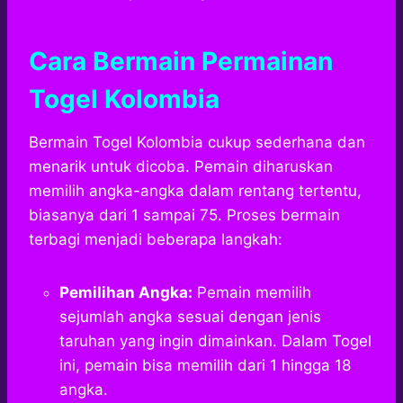
Cara Bermain Permainan
Togel Kolombia
Bermain Togel Kolombia cukup sederhana dan
menarik untuk dicoba. Pemain diharuskan
memilih angka-angka dalam rentang tertentu,
biasanya dari 1 sampai 75. Proses bermain
terbagi menjadi beberapa langkah:
Pemilihan Angka:
Pemain memilih
sejumlah angka sesuai dengan jenis
taruhan yang ingin dimainkan. Dalam Togel
ini, pemain bisa memilih dari 1 hingga 18
angka.