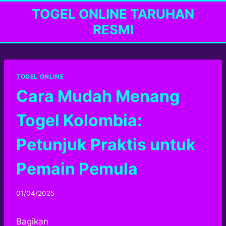
Skip
TOGEL ONLINE TARUHAN
to
RESMI
content
TOGEL ONLINE
Cara Mudah Menang
Togel Kolombia:
Petunjuk Praktis untuk
Pemain Pemula
By
01/04/2025
adminyangyang
Bagikan