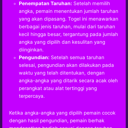
Penempatan Taruhan:
Setelah memilih
angka, pemain menentukan jumlah taruhan
yang akan dipasang. Togel ini menawarkan
berbagai jenis taruhan, mulai dari taruhan
kecil hingga besar, tergantung pada jumlah
angka yang dipilih dan kesulitan yang
diinginkan.
Pengundian:
Setelah semua taruhan
selesai, pengundian akan dilakukan pada
waktu yang telah ditentukan, dengan
angka-angka yang ditarik secara acak oleh
perangkat atau alat tertinggi yang
terpercaya.
Ketika angka-angka yang dipilih pemain cocok
dengan hasil pengundian, pemain berhak