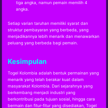
tiga angka, namun pemain memilih 4
angka.
Setiap varian taruhan memiliki syarat dan
struktur pembayaran yang berbeda, yang
menjadikannya lebih menarik dan menawarkan
peluang yang berbeda bagi pemain.
Kesimpulan
Togel Kolombia adalah bentuk permainan yang
menarik yang telah berakar kuat dalam
masyarakat Kolombia. ​Dari sejarahnya yang
berkembang menjadi industri yang
berkontribusi pada tujuan sosial, hingga cara
bermain dan fitur-fitur yang disediakan, Togel