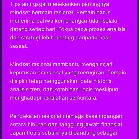
Tips anti gagal menekankan pentingnya
mindset bermain rasional. Pemain harus
menerima bahwa kemenangan tidak selalu
datang setiap hari. Fokus pada proses analisis
dan strategi lebih penting daripada hasil
sesaat.
Mindset rasional membantu menghindari
keputusan emosional yang merugikan. Pemain
disiplin tetap menggunakan data historis,
analisis tren, dan kombinasi logis meskipun
menghadapi kekalahan sementara.
Pendekatan rasional menjaga keseimbangan
antara hiburan dan tanggung jawab finansial.
Japan Pools sebaiknya dipandang sebagai