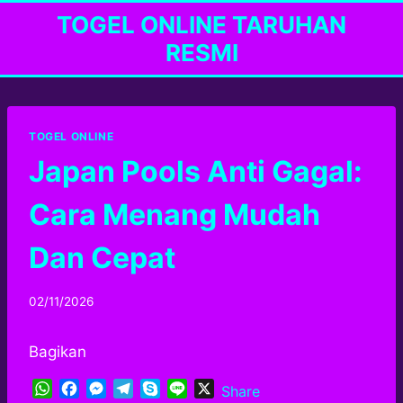
Skip
TOGEL ONLINE TARUHAN
to
RESMI
content
TOGEL ONLINE
Japan Pools Anti Gagal:
Cara Menang Mudah
Dan Cepat
By
02/11/2026
Blake
Bagikan
W
F
M
T
S
L
X
Share