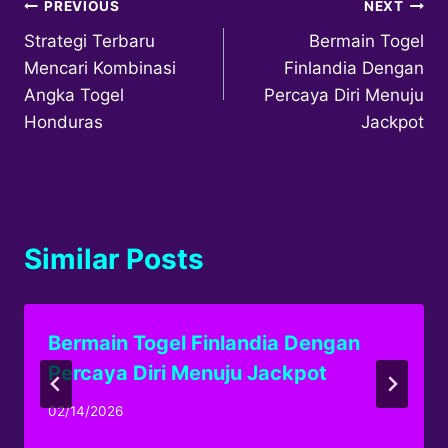
Post
PREVIOUS
NEXT
Strategi Terbaru
Bermain Togel
navigation
Mencari Kombinasi
Finlandia Dengan
Angka Togel
Percaya Diri Menuju
Honduras
Jackpot
Similar Posts
Bermain Togel Finlandia Dengan
Percaya Diri Menuju Jackpot
By
02/14/2026
adminyangyang