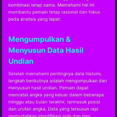
kombinasi tetap sama. Memahami hal ini
membantu pemain tetap rasional dan fokus
pada analisis yang tepat.
Mengumpulkan &
Menyusun Data Hasil
Undian
Setelah memahami pentingnya data historis,
langkah berikutnya adalah mengumpulkan dan
menyusun hasil undian. Pemain dapat
mencatat angka yang keluar dalam beberapa
minggu atau bulan terakhir, termasuk posisi
dan urutan angka. Data yang tersusun rapi
memudahkan identifikasi pola dan tren