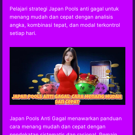
h
a
e
e
k
i
a
c
s
l
y
n
Pelajari strategi Japan Pools anti gagal untuk
t
e
s
e
p
e
menang mudah dan cepat dengan analisis
s
b
e
g
e
angka, kombinasi tepat, dan modal terkontrol
A
o
n
r
setiap hari.
p
o
g
a
p
k
e
m
r
Japan Pools Anti Gagal menawarkan panduan
cara menang mudah dan cepat dengan
pendekatan sistematis dan rasional. Pemain