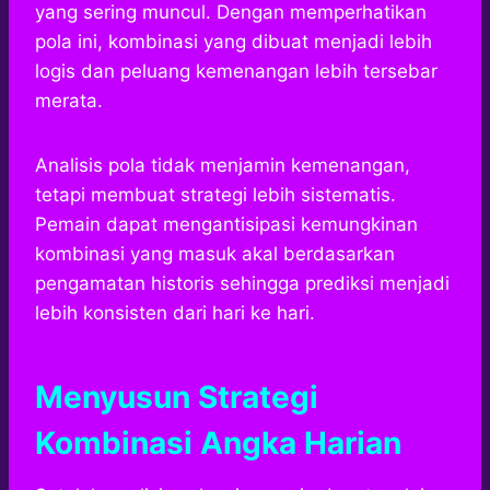
yang sering muncul. Dengan memperhatikan
pola ini, kombinasi yang dibuat menjadi lebih
logis dan peluang kemenangan lebih tersebar
merata.
Analisis pola tidak menjamin kemenangan,
tetapi membuat strategi lebih sistematis.
Pemain dapat mengantisipasi kemungkinan
kombinasi yang masuk akal berdasarkan
pengamatan historis sehingga prediksi menjadi
lebih konsisten dari hari ke hari.
Menyusun Strategi
Kombinasi Angka Harian