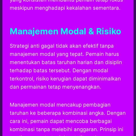
meskipun menghadapi kekalahan sementara.
Manajemen Modal & Risiko
Strategi anti gagal tidak akan efektif tanpa
manajemen modal yang tepat. Pemain harus
menentukan batas taruhan harian dan disiplin
terhadap batas tersebut. Dengan modal
terkontrol, risiko kerugian dapat diminimalkan
dan permainan tetap menyenangkan.
Manajemen modal mencakup pembagian
taruhan ke beberapa kombinasi angka. Dengan
cara ini, pemain dapat mencoba berbagai
kombinasi tanpa melebihi anggaran. Prinsip ini