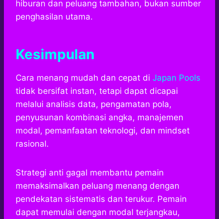
hiburan dan peluang tambahan, bukan sumber
penghasilan utama.
Kesimpulan
Cara menang mudah dan cepat di
Japan Pools
tidak bersifat instan, tetapi dapat dicapai
melalui analisis data, pengamatan pola,
penyusunan kombinasi angka, manajemen
modal, pemanfaatan teknologi, dan mindset
rasional.
Strategi anti gagal membantu pemain
memaksimalkan peluang menang dengan
pendekatan sistematis dan terukur. Pemain
dapat memulai dengan modal terjangkau,