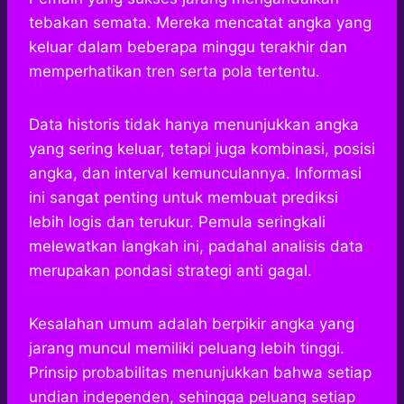
tebakan semata. Mereka mencatat angka yang
keluar dalam beberapa minggu terakhir dan
memperhatikan tren serta pola tertentu.
Data historis tidak hanya menunjukkan angka
yang sering keluar, tetapi juga kombinasi, posisi
angka, dan interval kemunculannya. Informasi
ini sangat penting untuk membuat prediksi
lebih logis dan terukur. Pemula seringkali
melewatkan langkah ini, padahal analisis data
merupakan pondasi strategi anti gagal.
Kesalahan umum adalah berpikir angka yang
jarang muncul memiliki peluang lebih tinggi.
Prinsip probabilitas menunjukkan bahwa setiap
undian independen, sehingga peluang setiap