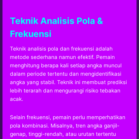
Teknik Analisis Pola &
Frekuensi
Teknik analisis pola dan frekuensi adalah
metode sederhana namun efektif. Pemain
menghitung berapa kali setiap angka muncul
dalam periode tertentu dan mengidentifikasi
angka yang stabil. Teknik ini membuat prediksi
lebih terarah dan mengurangi risiko tebakan
acak.
Selain frekuensi, pemain perlu memperhatikan
pola kombinasi. Misalnya, tren angka ganjil-
genap, tinggi-rendah, atau urutan tertentu