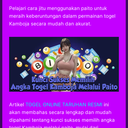
h
a
e
e
k
i
a
c
s
l
y
n
Pelajari cara jitu menggunakan paito untuk
t
e
s
e
p
e
meraih keberuntungan dalam permainan togel
s
b
e
g
e
Kamboja secara mudah dan akurat.
A
o
n
r
p
o
g
a
p
k
e
m
r
Artikel
TOGEL ONLINE TARUHAN RESMI
ini
akan membahas secara lengkap dan mudah
dipahami tentang kunci sukses memilih angka
togel Kamboja melalui paito, mulai dari