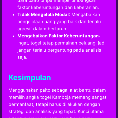
data paito tanpa mempertimbangkan
faktor keberuntungan dan keberanian.
Tidak Mengelola Modal
: Mengabaikan
pengelolaan uang yang baik dan terlalu
agresif dalam bertaruh.
Mengabaikan Faktor Keberuntungan
:
Ingat, togel tetap permainan peluang, jadi
jangan terlalu bergantung pada analisis
saja.
Kesimpulan
Menggunakan paito sebagai alat bantu dalam
memilih angka togel Kamboja memang sangat
bermanfaat, tetapi harus dilakukan dengan
strategi dan analisis yang tepat. Kunci utama