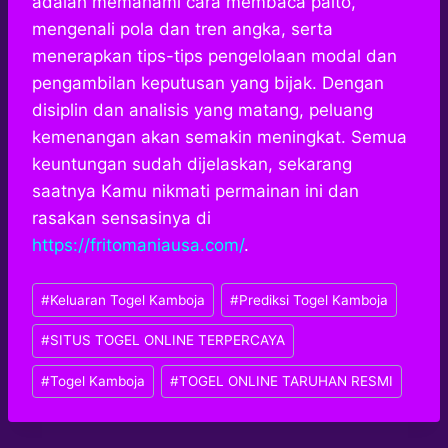
adalah memahami cara membaca paito,
mengenali pola dan tren angka, serta
menerapkan tips-tips pengelolaan modal dan
pengambilan keputusan yang bijak. Dengan
disiplin dan analisis yang matang, peluang
kemenangan akan semakin meningkat.
Semua
keuntungan sudah dijelaskan, sekarang
saatnya Kamu nikmati permainan ini dan
rasakan sensasinya di
https://fritomaniausa.com/
.
Post
#
Keluaran Togel Kamboja
#
Prediksi Togel Kamboja
Tags:
#
SITUS TOGEL ONLINE TERPERCAYA
#
Togel Kamboja
#
TOGEL ONLINE TARUHAN RESMI