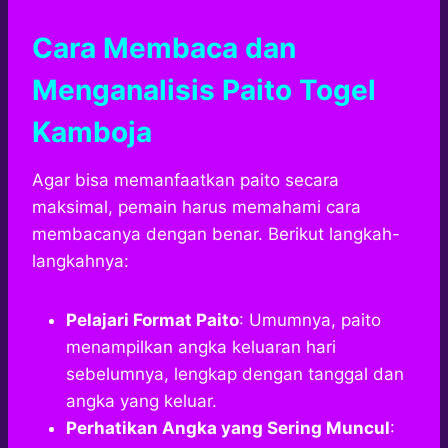
Cara Membaca dan
Menganalisis Paito Togel
Kamboja
Agar bisa memanfaatkan paito secara
maksimal, pemain harus memahami cara
membacanya dengan benar. Berikut langkah-
langkahnya:
Pelajari Format Paito
: Umumnya, paito
menampilkan angka keluaran hari
sebelumnya, lengkap dengan tanggal dan
angka yang keluar.
Perhatikan Angka yang Sering Muncul
: