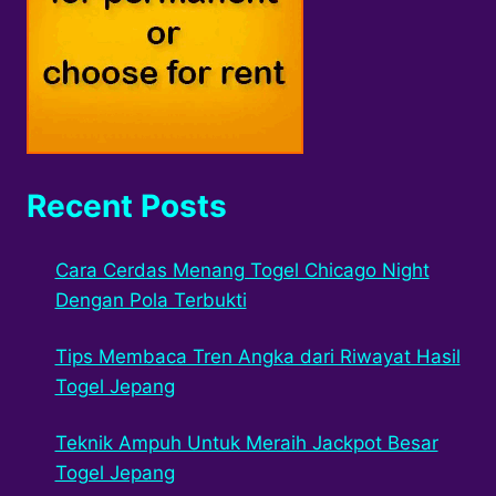
Recent Posts
Cara Cerdas Menang Togel Chicago Night
Dengan Pola Terbukti
Tips Membaca Tren Angka dari Riwayat Hasil
Togel Jepang
Teknik Ampuh Untuk Meraih Jackpot Besar
Togel Jepang