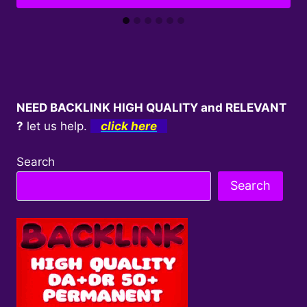
NEED BACKLINK HIGH QUALITY and RELEVANT
?
let us help.
click here
Search
Search