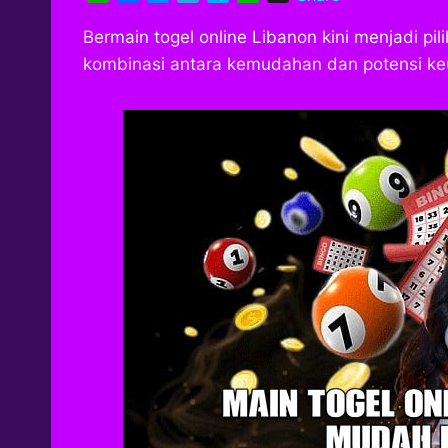
h
a
e
e
k
i
a
c
s
l
y
n
Bermain togel online Libanon kini menjadi pi
t
e
s
e
p
e
kombinasi antara kemudahan dan potensi ke
s
b
e
g
e
A
o
n
r
p
o
g
a
p
k
e
m
r