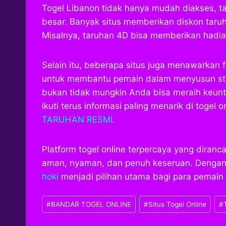
Togel Libanon tidak hanya mudah diakses, t
besar. Banyak situs memberikan diskon taru
Misalnya, taruhan 4D bisa memberikan hadiah 
Selain itu, beberapa situs juga menawarkan fi
untuk membantu pemain dalam menyusun str
bukan tidak mungkin Anda bisa meraih keunt
ikuti terus informasi paling menarik di togel o
TARUHAN RESMI
.
Platform togel online terpercaya yang dira
aman, nyaman, dan penuh keseruan. Dengan 
hoki
menjadi pilihan utama bagi para pemain t
Post
#
BANDAR TOGEL ONLINE
#
Situs Togel Online
#
Tags: