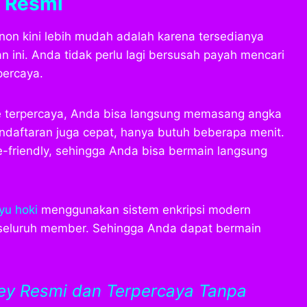
s Resmi
non kini lebih mudah adalah karena tersedianya
 ini. Anda tidak perlu lagi bersusah payah mencari
percaya.
ne terpercaya, Anda bisa langsung memasang angka
ndaftaran juga cepat, hanya butuh beberapa menit.
le-friendly, sehingga Anda bisa bermain langsung
yu hoki
menggunakan sistem enkripsi modern
i seluruh member. Sehingga Anda dapat bermain
ney Resmi dan Terpercaya Tanpa