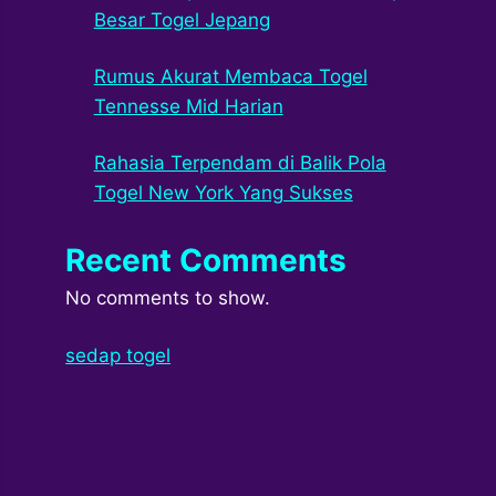
Besar Togel Jepang
Rumus Akurat Membaca Togel
Tennesse Mid Harian
Rahasia Terpendam di Balik Pola
Togel New York Yang Sukses
Recent Comments
No comments to show.
sedap togel