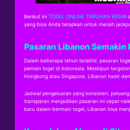
Berikut ini
TOGEL ONLINE TARUHAN RESMI
a
yang bisa Anda terapkan untuk meraih jackpo
Pasaran Libanon Semakin 
Dalam beberapa tahun terakhir, pasaran toge
pemain togel di Indonesia. Meskipun tergolo
Hongkong atau Singapore, Libanon hadir den
Jadwal pengeluaran yang konsisten, peluang
transparan menjadikan pasaran ini cepat nai
baru dalam bermain togel, Libanon bisa men