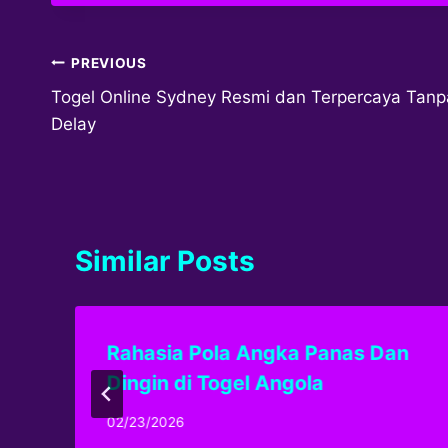
Post
PREVIOUS
Togel Online Sydney Resmi dan Terpercaya Tanp
navigation
Delay
Similar Posts
Rahasia Pola Angka Panas Dan
Dingin di Togel Angola
By
02/23/2026
Charlotte