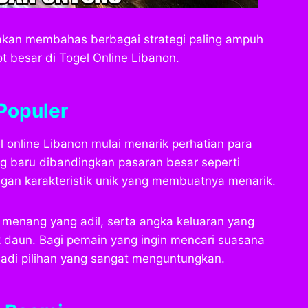
kan membahas berbagai strategi paling ampuh
t besar di Togel Online Libanon.
Populer
l online Libanon mulai menarik perhatian para
ng baru dibandingkan pasaran besar seperti
gan karakteristik unik yang membuatnya menarik.
 menang yang adil, serta angka keluaran yang
k daun. Bagi pemain yang ingin mencari suasana
jadi pilihan yang sangat menguntungkan.