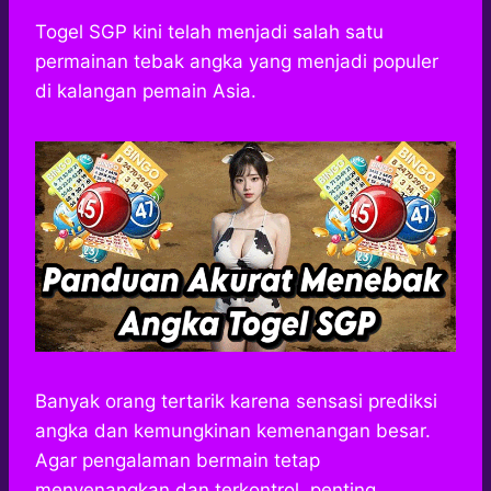
h
a
e
e
k
i
a
c
s
l
y
n
Togel SGP kini telah menjadi salah satu
t
e
s
e
p
e
permainan tebak angka yang menjadi populer
s
b
e
g
e
di kalangan pemain Asia.
A
o
n
r
p
o
g
a
p
k
e
m
r
Banyak orang tertarik karena sensasi prediksi
angka dan kemungkinan kemenangan besar.
Agar pengalaman bermain tetap
menyenangkan dan terkontrol, penting