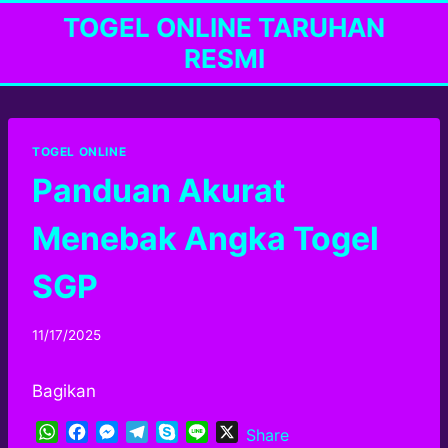
Skip
TOGEL ONLINE TARUHAN
to
RESMI
content
TOGEL ONLINE
Panduan Akurat
Menebak Angka Togel
SGP
By
11/17/2025
Alfie
Bagikan
W
F
M
T
S
L
X
Share