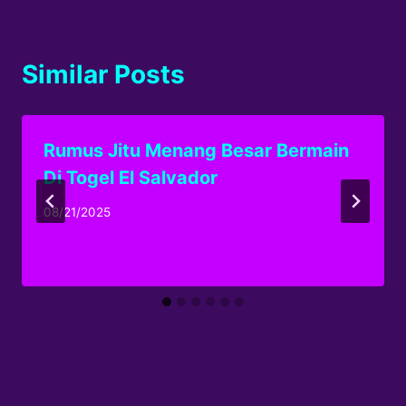
Similar Posts
Rumus Jitu Menang Besar Bermain
Di Togel El Salvador
By
08/21/2025
adminyangyang