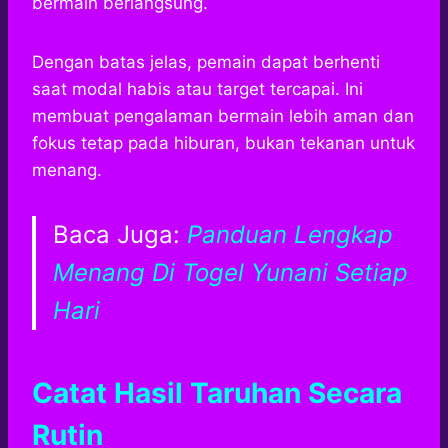
bermain berlangsung.
Dengan batas jelas, pemain dapat berhenti
saat modal habis atau target tercapai. Ini
membuat pengalaman bermain lebih aman dan
fokus tetap pada hiburan, bukan tekanan untuk
menang.
Baca Juga:
Panduan Lengkap
Menang Di Togel Yunani Setiap
Hari
Catat Hasil Taruhan Secara
Rutin