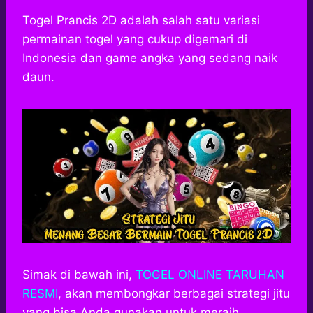
h
a
e
e
k
i
a
c
s
l
y
n
Togel Prancis 2D adalah salah satu variasi
t
e
s
e
p
e
permainan togel yang cukup digemari di
s
b
e
g
e
Indonesia dan game angka yang sedang naik
A
o
n
r
daun.
p
o
g
a
p
k
e
m
r
Simak di bawah ini,
TOGEL ONLINE TARUHAN
RESMI
, akan membongkar berbagai strategi jitu
yang bisa Anda gunakan untuk meraih