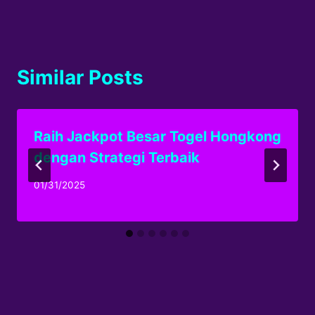
Similar Posts
Raih Jackpot Besar Togel Hongkong
dengan Strategi Terbaik
By
01/31/2025
adminyangyang