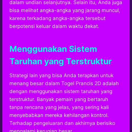
dalam undian selanjutnya. Selain itu, Anda juga
bisa melihat angka-angka yang jarang muncul,
karena terkadang angka-angka tersebut
berpotensi keluar dalam waktu dekat.
Menggunakan Sistem
Taruhan yang Terstruktur
Strategi lain yang bisa Anda terapkan untuk
menang besar dalam Togel Prancis 2D adalah
dengan menggunakan sistem taruhan yang
terstruktur. Banyak pemain yang bertaruh
tanpa rencana yang jelas, yang sering kali
menyebabkan mereka kehilangan kontrol.
Terhadap pengeluaran dan akhirnya berisiko
mengalami kerugian besar.