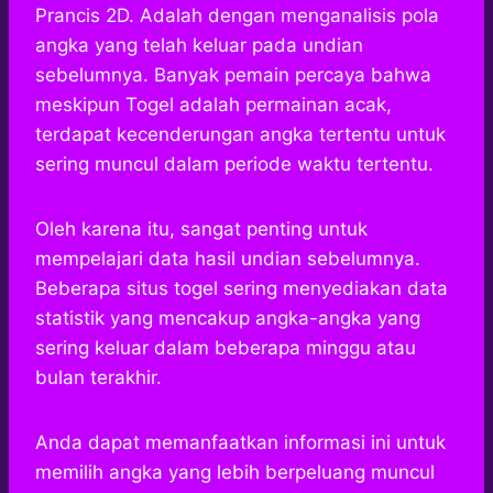
Prancis 2D. Adalah dengan menganalisis pola
angka yang telah keluar pada undian
sebelumnya. Banyak pemain percaya bahwa
meskipun Togel adalah permainan acak,
terdapat kecenderungan angka tertentu untuk
sering muncul dalam periode waktu tertentu.
Oleh karena itu, sangat penting untuk
mempelajari data hasil undian sebelumnya.
Beberapa situs togel sering menyediakan data
statistik yang mencakup angka-angka yang
sering keluar dalam beberapa minggu atau
bulan terakhir.
Anda dapat memanfaatkan informasi ini untuk
memilih angka yang lebih berpeluang muncul