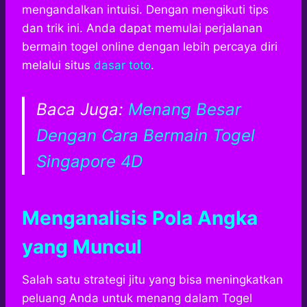
mengandalkan intuisi. Dengan mengikuti tips
dan trik ini. Anda dapat memulai perjalanan
bermain togel online dengan lebih percaya diri
melalui situs
dasar toto
.
Baca Juga:
Menang Besar
Dengan Cara Bermain Togel
Singapore 4D
Menganalisis Pola Angka
yang Muncul
Salah satu strategi jitu yang bisa meningkatkan
peluang Anda untuk menang dalam Togel