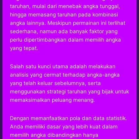
taruhan, mulai dari menebak angka tunggal,
hingga memasang taruhan pada kombinasi
angka lainnya. Meskipun permainan ini terlihat
sederhana, namun ada banyak faktor yang
perlu dipertimbangkan dalam memilih angka
yang tepat.
Salah satu kunci utama adalah melakukan
analisis yang cermat terhadap angka-angka
yang telah keluar sebelumnya, serta
menggunakan strategi taruhan yang bijak untuk
memaksimalkan peluang menang.
Dengan memanfaatkan pola dan data statistik.
Anda memiliki dasar yang lebih kuat dalam
memilih angka dibandingkan hanya