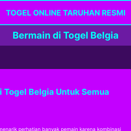
TOGEL ONLINE TARUHAN RESMI
Bermain di Togel Belgia
i Togel Belgia Untuk Semua
 menarik perhatian banyak pemain karena kombinasi