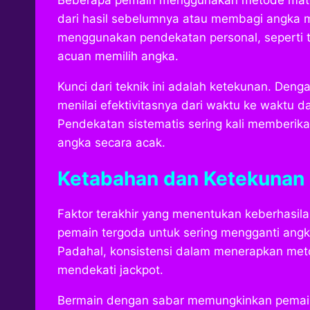
dari hasil sebelumnya atau membagi angka m
menggunakan pendekatan personal, seperti t
acuan memilih angka.
Kunci dari teknik ini adalah ketekunan. De
menilai efektivitasnya dari waktu ke waktu d
Pendekatan sistematis sering kali memberik
angka secara acak.
Ketabahan dan Ketekunan
Faktor terakhir yang menentukan keberhasil
pemain tergoda untuk sering mengganti angka 
Padahal, konsistensi dalam menerapkan met
mendekati jackpot.
Bermain dengan sabar memungkinkan pemain 