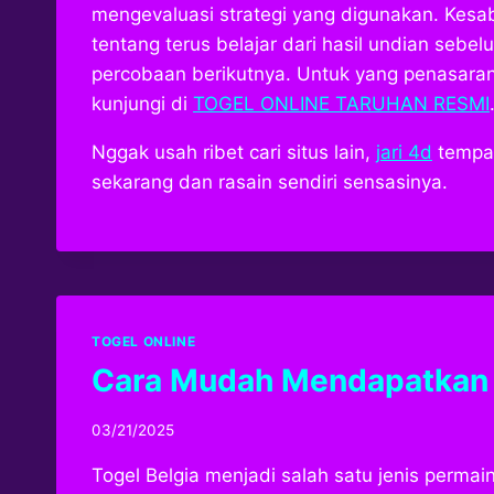
mengevaluasi strategi yang digunakan. Kesa
tentang terus belajar dari hasil undian se
percobaan berikutnya. Untuk yang penasaran 
kunjungi di
TOGEL ONLINE TARUHAN RESMI
Nggak usah ribet cari situs lain,
jari 4d
tempat
sekarang dan rasain sendiri sensasinya.
TOGEL ONLINE
Cara Mudah Mendapatkan J
By
03/21/2025
adminyangyang
Togel Belgia menjadi salah satu jenis perma