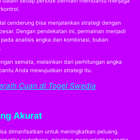
n dalam setiap periode bermain membantu menjaga
kontrol.
al cenderung bisa menjalankan strategi dengan
 besar. Dengan pendekatan ini, permainan menjadi
pada analisis angka dan kombinasi, bukan
.
ntungan semata, melainkan dari perhitungan angka
antu Anda mewujudkan strategi itu.
eraih Cuan di Togel Swedia
ang Akurat
isa dimanfaatkan untuk meningkatkan peluang.
matika sederhana, misalnya menjumlahkan angka