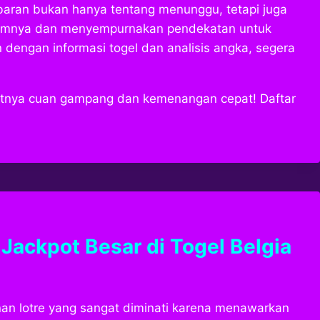
baran bukan hanya tentang menunggu, tetapi juga
belumnya dan menyempurnakan pendekatan untuk
dengan informasi togel dan analisis angka, segera
.
nya cuan gampang dan kemenangan cepat! Daftar
ackpot Besar di Togel Belgia
inan lotre yang sangat diminati karena menawarkan