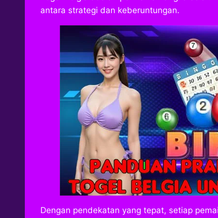
antara strategi dan keberuntungan.
Dengan pendekatan yang tepat, setiap pemain 