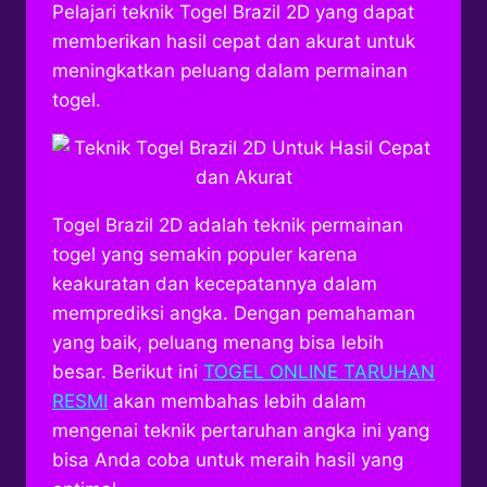
Pelajari teknik Togel Brazil 2D yang dapat
memberikan hasil cepat dan akurat untuk
meningkatkan peluang dalam permainan
togel.
Togel Brazil 2D adalah teknik permainan
togel yang semakin populer karena
keakuratan dan kecepatannya dalam
memprediksi angka. Dengan pemahaman
yang baik, peluang menang bisa lebih
besar. Berikut ini
TOGEL ONLINE TARUHAN
RESMI
akan membahas lebih dalam
mengenai teknik pertaruhan angka ini yang
bisa Anda coba untuk meraih hasil yang