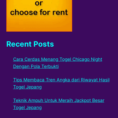
Recent Posts
Cara Cerdas Menang Togel Chicago Night
Dengan Pola Terbukti
Tips Membaca Tren Angka dari Riwayat Hasil
Togel Jepang
Teknik Ampuh Untuk Meraih Jackpot Besar
Togel Jepang