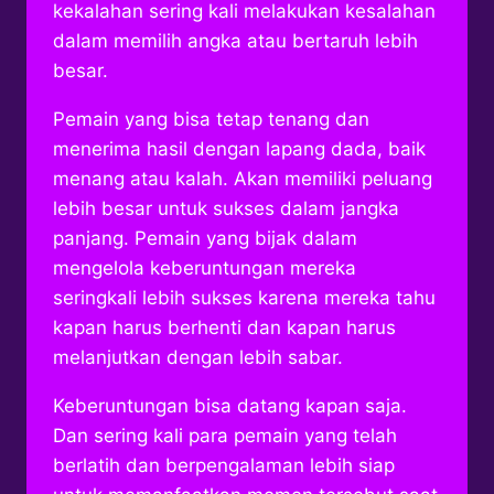
kekalahan sering kali melakukan kesalahan
dalam memilih angka atau bertaruh lebih
besar.
Pemain yang bisa tetap tenang dan
menerima hasil dengan lapang dada, baik
menang atau kalah. Akan memiliki peluang
lebih besar untuk sukses dalam jangka
panjang. Pemain yang bijak dalam
mengelola keberuntungan mereka
seringkali lebih sukses karena mereka tahu
kapan harus berhenti dan kapan harus
melanjutkan dengan lebih sabar.
Keberuntungan bisa datang kapan saja.
Dan sering kali para pemain yang telah
berlatih dan berpengalaman lebih siap