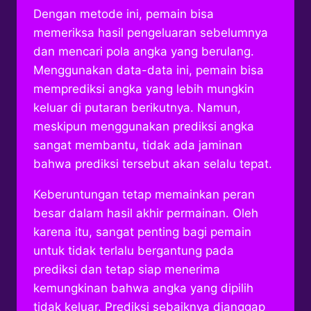
Dengan metode ini, pemain bisa
memeriksa hasil pengeluaran sebelumnya
dan mencari pola angka yang berulang.
Menggunakan data-data ini, pemain bisa
memprediksi angka yang lebih mungkin
keluar di putaran berikutnya. Namun,
meskipun menggunakan prediksi angka
sangat membantu, tidak ada jaminan
bahwa prediksi tersebut akan selalu tepat.
Keberuntungan tetap memainkan peran
besar dalam hasil akhir permainan. Oleh
karena itu, sangat penting bagi pemain
untuk tidak terlalu bergantung pada
prediksi dan tetap siap menerima
kemungkinan bahwa angka yang dipilih
tidak keluar. Prediksi sebaiknya dianggap