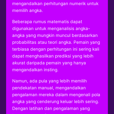
mengandalkan perhitungan numerik untuk
memilih angka.
Beberapa rumus matematis dapat
digunakan untuk menganalisis angka-
angka yang mungkin muncul berdasarkan
probabilitas atau teori angka. Pemain yang
terbiasa dengan perhitungan ini sering kali
dapat menghasilkan prediksi yang lebih
akurat daripada pemain yang hanya
mengandalkan insting.
Namun, ada pula yang lebih memilih
pendekatan manual, mengandalkan
pengalaman mereka dalam mengenali pola
angka yang cenderung keluar lebih sering.
Dengan latihan dan pengalaman yang