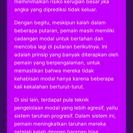
meminimalkan risiko kerugian besar jika
angka yang diprediksi tidak keluar.
Dengan begitu, meskipun kalah dalam
beberapa putaran, pemain masih memiliki
cadangan modal untuk bertahan dan
mencoba lagi di putaran berikutnya. Ini
adalah prinsip yang banyak diterapkan oleh
pemain yang berpengalaman, untuk
memastikan bahwa mereka tidak
kehabisan modal hanya karena beberapa
kali kekalahan berturut-turut.
Di sisi lain, terdapat pula teknik
pengelolaan modal yang lebih agresif, yaitu
sistem taruhan progresif. Dalam sistem ini,
pemain meningkatkan taruhan mereka
setelah kalah dengan harapan bisa