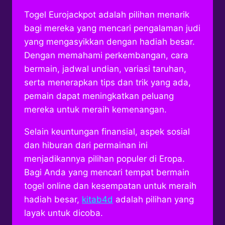
Togel Eurojackpot adalah pilihan menarik
bagi mereka yang mencari pengalaman judi
yang mengasyikkan dengan hadiah besar.
Dengan memahami perkembangan, cara
bermain, jadwal undian, variasi taruhan,
serta menerapkan tips dan trik yang ada,
pemain dapat meningkatkan peluang
mereka untuk meraih kemenangan.
Selain keuntungan finansial, aspek sosial
dan hiburan dari permainan ini
menjadikannya pilihan populer di Eropa.
Bagi Anda yang mencari tempat bermain
togel online dan kesempatan untuk meraih
hadiah besar,
kitab4d
adalah pilihan yang
layak untuk dicoba.