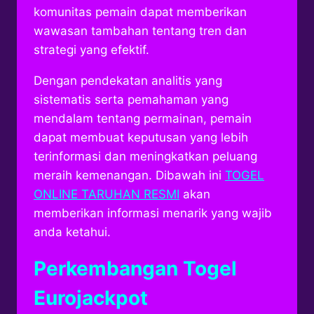
komunitas pemain dapat memberikan
wawasan tambahan tentang tren dan
strategi yang efektif.
Dengan pendekatan analitis yang
sistematis serta pemahaman yang
mendalam tentang permainan, pemain
dapat membuat keputusan yang lebih
terinformasi dan meningkatkan peluang
meraih kemenangan. Dibawah ini
TOGEL
ONLINE TARUHAN RESMI
akan
memberikan informasi menarik yang wajib
anda ketahui.
Perkembangan Togel
Eurojackpot