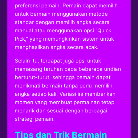
preferensi pemain. Pemain dapat memilih
untuk bermain menggunakan metode
standar dengan memilih angka secara
manual atau menggunakan opsi “Quick
Pick,” yang memungkinkan sistem untuk
menghasilkan angka secara acak.
Selain itu, terdapat juga opsi untuk
memasang taruhan pada beberapa undian
berturut-turut, sehingga pemain dapat
menikmati bermain tanpa perlu memilih
angka setiap kali. Variasi ini memberikan
momen yang membuat permainan tetap
menarik dan sesuai dengan berbagai
strategi pemain.
Tips dan Trik Bermain