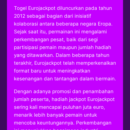
Togel Eurojackpot diluncurkan pada tahun
2012 sebagai bagian dari inisiatif
kolaborasi antara beberapa negara Eropa.
Sejak saat itu, permainan ini mengalami
perkembangan pesat, baik dari segi
partisipasi pemain maupun jumlah hadiah
yang ditawarkan. Dalam beberapa tahun
terakhir, Eurojackpot telah memperkenalkan
format baru untuk meningkatkan
kesenangan dan tantangan dalam bermain.
Dengan adanya promosi dan penambahan
jumlah peserta, hadiah jackpot Eurojackpot
sering kali mencapai puluhan juta euro,
menarik lebih banyak pemain untuk
mencoba keuntungannya. Perkembangan