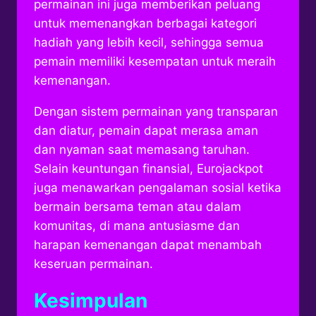
permainan ini juga memberikan peluang
untuk memenangkan berbagai kategori
hadiah yang lebih kecil, sehingga semua
pemain memiliki kesempatan untuk meraih
kemenangan.
Dengan sistem permainan yang transparan
dan diatur, pemain dapat merasa aman
dan nyaman saat memasang taruhan.
Selain keuntungan finansial, Eurojackpot
juga menawarkan pengalaman sosial ketika
bermain bersama teman atau dalam
komunitas, di mana antusiasme dan
harapan kemenangan dapat menambah
keseruan permainan.
Kesimpulan