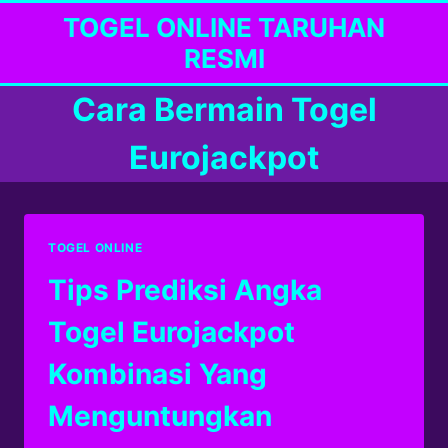
Skip
TOGEL ONLINE TARUHAN
to
RESMI
content
Cara Bermain Togel
Eurojackpot
TOGEL ONLINE
Tips Prediksi Angka
Togel Eurojackpot
Kombinasi Yang
Menguntungkan