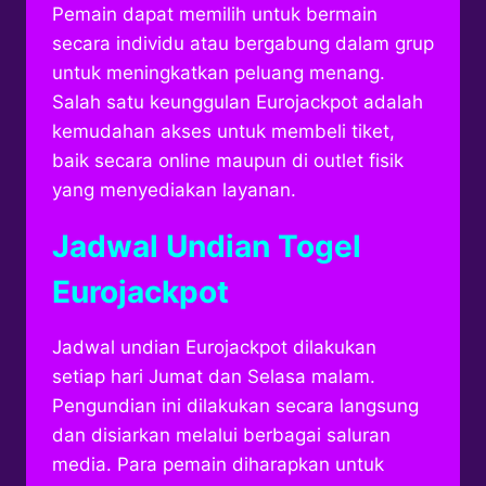
Pemain dapat memilih untuk bermain
secara individu atau bergabung dalam grup
untuk meningkatkan peluang menang.
Salah satu keunggulan Eurojackpot adalah
kemudahan akses untuk membeli tiket,
baik secara online maupun di outlet fisik
yang menyediakan layanan.
Jadwal Undian Togel
Eurojackpot
Jadwal undian Eurojackpot dilakukan
setiap hari Jumat dan Selasa malam.
Pengundian ini dilakukan secara langsung
dan disiarkan melalui berbagai saluran
media. Para pemain diharapkan untuk