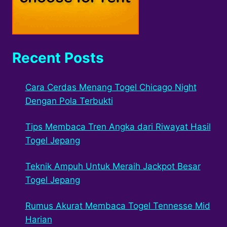
Recent Posts
Cara Cerdas Menang Togel Chicago Night
Dengan Pola Terbukti
Tips Membaca Tren Angka dari Riwayat Hasil
Togel Jepang
Teknik Ampuh Untuk Meraih Jackpot Besar
Togel Jepang
Rumus Akurat Membaca Togel Tennesse Mid
Harian