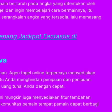
ain bertaruh pada angka yang ditentukan oleh
l dan ingin mempelajari cara bermainnya, itu
 serangkaian angka yang tersedia, lalu memasang
nang Jackpot Fantastis di
va
an. Agen togel online terpercaya menyediakan
tu Anda menghindari penipuan dan penipuan.
k uang tunai Anda dengan cepat.
ini mungkin juga menyediakan fitur tambahan
atau komunitas pemain tempat pemain dapat berbagi