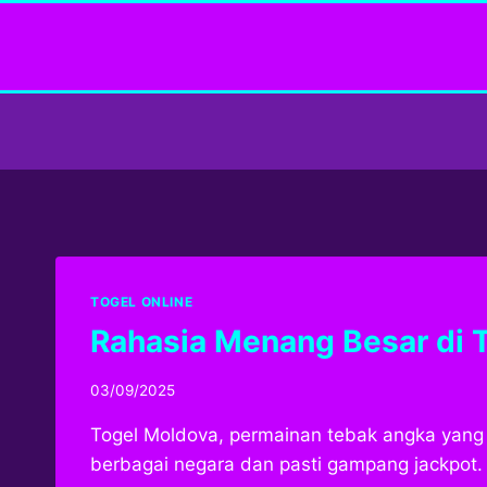
Skip
to
content
TOGEL ONLINE
Rahasia Menang Besar di 
By
03/09/2025
adminyangyang
Togel Moldova, permainan tebak angka yang m
berbagai negara dan pasti gampang jackpot.