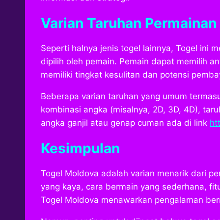
Varian Taruhan Permainan
Seperti halnya jenis togel lainnya, Togel in
dipilih oleh pemain. Pemain dapat memilih ant
memiliki tingkat kesulitan dan potensi pemb
Beberapa varian taruhan yang umum termasu
kombinasi angka (misalnya, 2D, 3D, 4D), tar
angka ganjil atau genap cuman ada di link
ht
Kesimpulan
Togel Moldova adalah varian menarik dari p
yang kaya, cara bermain yang sederhana, fitu
Togel Moldova menawarkan pengalaman berm