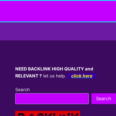
n
NEED BACKLINK HIGH QUALITY and
RELEVANT ?
let us help.
click here
Search
Search