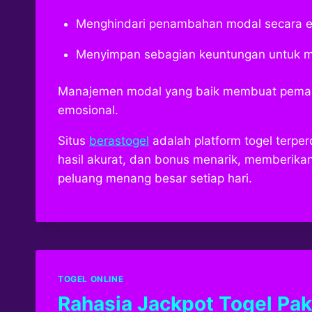
Menghindari penambahan modal secara em
Menyimpan sebagian keuntungan untuk m
Manajemen modal yang baik membuat pemain 
emosional.
Situs
berastogel
adalah platform togel terpe
hasil akurat, dan bonus menarik, memberika
peluang menang besar setiap hari.
TOGEL ONLINE
Rahasia Jackpot Togel Pak