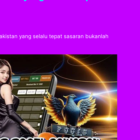
kistan yang selalu tepat sasaran bukanlah