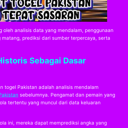
ung oleh analisis data yang mendalam, penggunaan
g matang, prediksi dari sumber terpercaya, serta
istoris Sebagai Dasar
an togel Pakistan adalah analisis mendalam
Pakistan
sebelumnya. Pengamat dan pemain yang
la tertentu yang muncul dari data keluaran
a ini, mereka dapat memprediksi angka yang