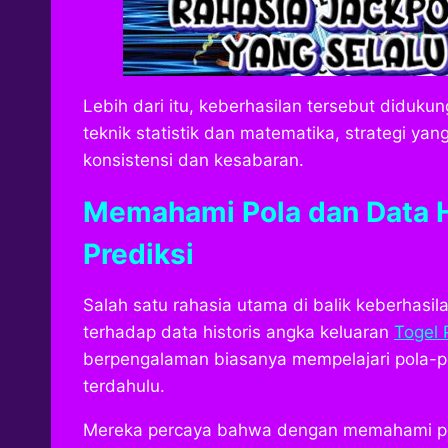
Lebih dari itu, keberhasilan tersebut diduk
teknik statistik dan matematika, strategi yan
konsistensi dan kesabaran.
Memahami Pola dan Data H
Prediksi
Salah satu rahasia utama di balik keberhasil
terhadap data historis angka keluaran
Togel 
berpengalaman biasanya mempelajari pola-po
terdahulu.
Mereka percaya bahwa dengan memahami pol