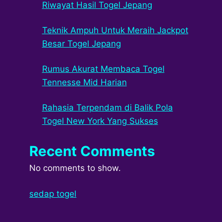
Riwayat Hasil Togel Jepang
Teknik Ampuh Untuk Meraih Jackpot
Besar Togel Jepang
Rumus Akurat Membaca Togel
Tennesse Mid Harian
Rahasia Terpendam di Balik Pola
Togel New York Yang Sukses
Recent Comments
No comments to show.
sedap togel