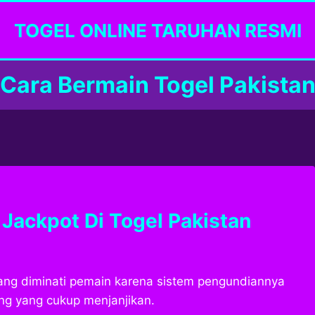
TOGEL ONLINE TARUHAN RESMI
Cara Bermain Togel Pakista
Jackpot Di Togel Pakistan
yang diminati pemain karena sistem pengundiannya
ng yang cukup menjanjikan.