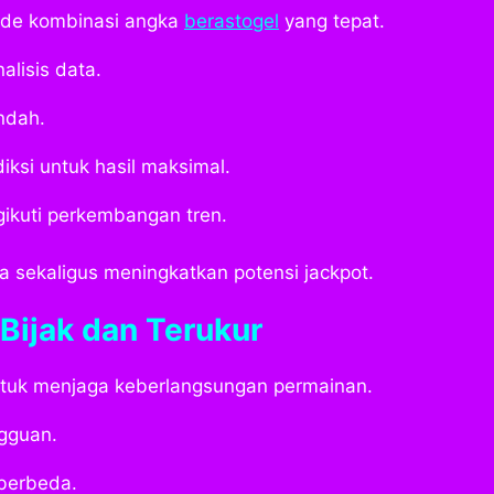
ode kombinasi angka
berastogel
yang tepat.
lisis data.
ndah.
ksi untuk hasil maksimal.
ikuti perkembangan tren.
a sekaligus meningkatkan potensi jackpot.
Bijak dan Terukur
ntuk menjaga keberlangsungan permainan.
gguan.
berbeda.