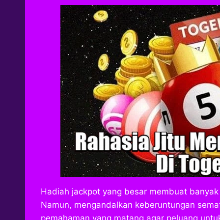
Hadiah jackpot yang besar membuat banyak 
Namun, mengandalkan keberuntungan semata s
pemahaman yang matang agar peluang untuk