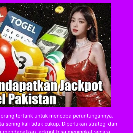
orang tertarik untuk mencoba peruntungannya.
ering kali tidak cukup. Diperlukan strategi dan
 mendapatkan jackpot bisa meningkat secara