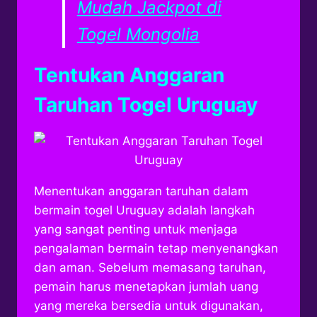
Mudah Jackpot di
Togel Mongolia
Tentukan Anggaran
Taruhan Togel Uruguay
Menentukan anggaran taruhan dalam
bermain togel Uruguay adalah langkah
yang sangat penting untuk menjaga
pengalaman bermain tetap menyenangkan
dan aman. Sebelum memasang taruhan,
pemain harus menetapkan jumlah uang
yang mereka bersedia untuk digunakan,