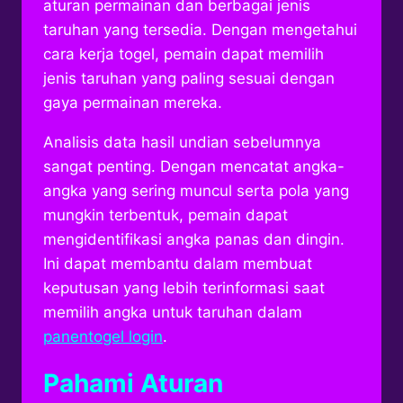
aturan permainan dan berbagai jenis
taruhan yang tersedia. Dengan mengetahui
cara kerja togel, pemain dapat memilih
jenis taruhan yang paling sesuai dengan
gaya permainan mereka.
Analisis data hasil undian sebelumnya
sangat penting. Dengan mencatat angka-
angka yang sering muncul serta pola yang
mungkin terbentuk, pemain dapat
mengidentifikasi angka panas dan dingin.
Ini dapat membantu dalam membuat
keputusan yang lebih terinformasi saat
memilih angka untuk taruhan dalam
panentogel login
.
Pahami Aturan