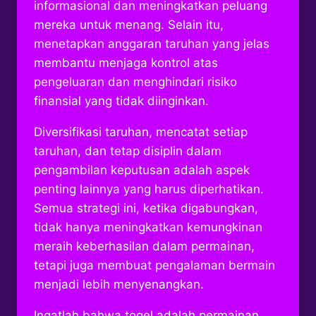
informasional dan meningkatkan peluang
mereka untuk menang. Selain itu,
menetapkan anggaran taruhan yang jelas
membantu menjaga kontrol atas
pengeluaran dan menghindari risiko
finansial yang tidak diinginkan.
Diversifikasi taruhan, mencatat setiap
taruhan, dan tetap disiplin dalam
pengambilan keputusan adalah aspek
penting lainnya yang harus diperhatikan.
Semua strategi ini, ketika digabungkan,
tidak hanya meningkatkan kemungkinan
meraih keberhasilan dalam permainan,
tetapi juga membuat pengalaman bermain
menjadi lebih menyenangkan.
Ingatlah bahwa togel adalah permainan