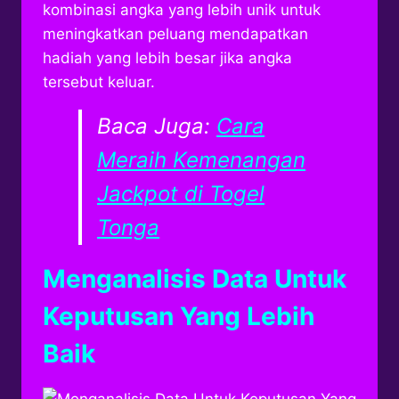
kombinasi angka yang lebih unik untuk
meningkatkan peluang mendapatkan
hadiah yang lebih besar jika angka
tersebut keluar.
Baca Juga:
Cara
Meraih Kemenangan
Jackpot di Togel
Tonga
Menganalisis Data Untuk
Keputusan Yang Lebih
Baik