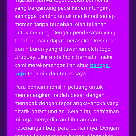
yang bergantung pada keberuntungan,
sehingga penting untuk menikmati setiap
momen tanpa terbebani oleh tekanan
untuk menang. Dengan pendekatan yang
tepat, pemain dapat merasakan keseruan
dan hiburan yang ditawarkan oleh togel
Uruguay. Jika anda ingin bermain, maka
kami merekomendasikan situs
haitogel
login
terjamin dan terpercaya.
Para pemain memiliki peluang untuk
memenangkan hadiah besar dengan
menebak dengan tepat angka-angka yang
ditarik dalam undian. Selain itu, permainan
ini juga menyediakan hiburan dan
kesenangan bagi para pemainnya. Dengan
hadiah-hadiah menarik yang ditawarkan,