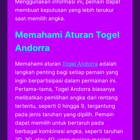
Menggunakan informasi ini, pemain dapat
membuat keputusan yang lebih terukur
saat memilih angka.
Memahami Aturan Togel
Andorra
Memahami aturan
Togel Andorra
adalah
langkah penting bagi setiap pemain yang
ingin berpartisipasi dalam permainan ini.
Pertama-tama, Togel Andorra biasanya
melibatkan pemilihan angka dari rentang
tertentu, seperti 0 hingga 9, tergantung
pada jenis taruhan yang dipilih. Pemain
dapat memilih untuk bertaruh pada
berbagai kombinasi angka, seperti taruhan
2D, 3D, atau 4D, yang masing-masing