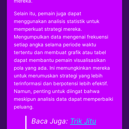
mereka.
Selain itu, pemain juga dapat
menggunakan analisis statistik untuk
memperkuat strategi mereka.
Mengumpulkan data mengenai frekuensi
setiap angka selama periode waktu
tertentu dan membuat grafik atau tabel
dapat membantu pemain visualisasikan
pola yang ada. Ini memungkinkan mereka
untuk merumuskan strategi yang lebih
terinformasi dan berpotensi lebih efektif.
Namun, penting untuk diingat bahwa
meskipun analisis data dapat memperbaiki
peluang.
Baca Juga:
Trik Jitu