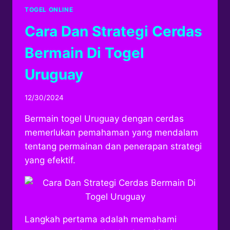
TOGEL ONLINE
Cara Dan Strategi Cerdas
Bermain Di Togel
Uruguay
By
12/30/2024
adminyangyang
Bermain togel Uruguay dengan cerdas
memerlukan pemahaman yang mendalam
tentang permainan dan penerapan strategi
yang efektif.
Langkah pertama adalah memahami