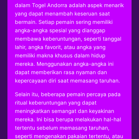
dalam Togel Andorra adalah aspek menarik
yang dapat menambah keseruan saat
bermain. Setiap pemain sering memiliki
angka-angka spesial yang dianggap
membawa keberuntungan, seperti tanggal
lahir, angka favorit, atau angka yang
memiliki makna khusus dalam hidup
mereka. Menggunakan angka-angka ini
dapat memberikan rasa nyaman dan
kepercayaan diri saat memasang taruhan.
Selain itu, beberapa pemain percaya pada
ritual keberuntungan yang dapat
meningkatkan semangat dan keyakinan
mereka. Ini bisa berupa melakukan hal-hal
tertentu sebelum memasang taruhan,
seperti mengenakan pakaian tertentu, atau