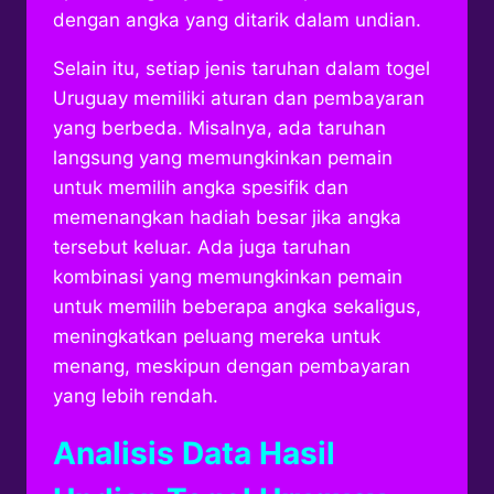
dengan angka yang ditarik dalam undian.
Selain itu, setiap jenis taruhan dalam togel
Uruguay memiliki aturan dan pembayaran
yang berbeda. Misalnya, ada taruhan
langsung yang memungkinkan pemain
untuk memilih angka spesifik dan
memenangkan hadiah besar jika angka
tersebut keluar. Ada juga taruhan
kombinasi yang memungkinkan pemain
untuk memilih beberapa angka sekaligus,
meningkatkan peluang mereka untuk
menang, meskipun dengan pembayaran
yang lebih rendah.
Analisis Data Hasil