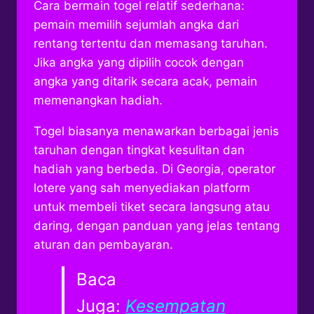
Cara bermain togel relatif sederhana:
pemain memilih sejumlah angka dari
rentang tertentu dan memasang taruhan.
Jika angka yang dipilih cocok dengan
angka yang ditarik secara acak, pemain
memenangkan hadiah.
Togel biasanya menawarkan berbagai jenis
taruhan dengan tingkat kesulitan dan
hadiah yang berbeda. Di Georgia, operator
lotere yang sah menyediakan platform
untuk membeli tiket secara langsung atau
daring, dengan panduan yang jelas tentang
aturan dan pembayaran.
Baca
Juga:
Kesempatan