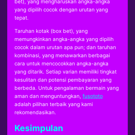
bet), yang mengharuskan angka-angka
yang dipilih cocok dengan urutan yang
tepat.
Taruhan kotak (box bet), yang
memungkinkan angka-angka yang dipilih
cocok dalam urutan apa pun; dan taruhan
kombinasi, yang menawarkan berbagai
cara untuk mencocokkan angka-angka
yang ditarik. Setiap varian memiliki tingkat
kesulitan dan potensi pembayaran yang
berbeda. Untuk pengalaman bermain yang
aman dan menguntungkan,
fusototo
adalah pilihan terbaik yang kami
rekomendasikan.
Kesimpulan