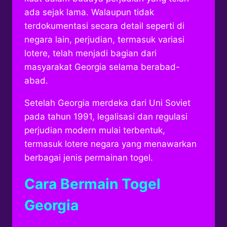
ada sejak lama. Walaupun tidak
terdokumentasi secara detail seperti di
negara lain, perjudian, termasuk variasi
lotere, telah menjadi bagian dari
masyarakat Georgia selama berabad-
abad.
Setelah Georgia merdeka dari Uni Soviet
pada tahun 1991, legalisasi dan regulasi
perjudian modern mulai terbentuk,
termasuk lotere negara yang menawarkan
berbagai jenis permainan togel.
Cara Bermain Togel
Georgia