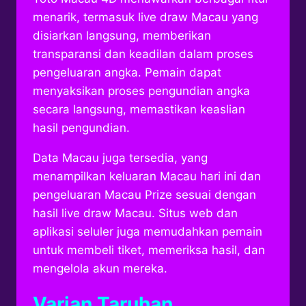
menarik, termasuk live draw Macau yang
disiarkan langsung, memberikan
transparansi dan keadilan dalam proses
pengeluaran angka. Pemain dapat
menyaksikan proses pengundian angka
secara langsung, memastikan keaslian
hasil pengundian.
Data Macau juga tersedia, yang
menampilkan keluaran Macau hari ini dan
pengeluaran Macau Prize sesuai dengan
hasil live draw Macau. Situs web dan
aplikasi seluler juga memudahkan pemain
untuk membeli tiket, memeriksa hasil, dan
mengelola akun mereka.
Varian Taruhan