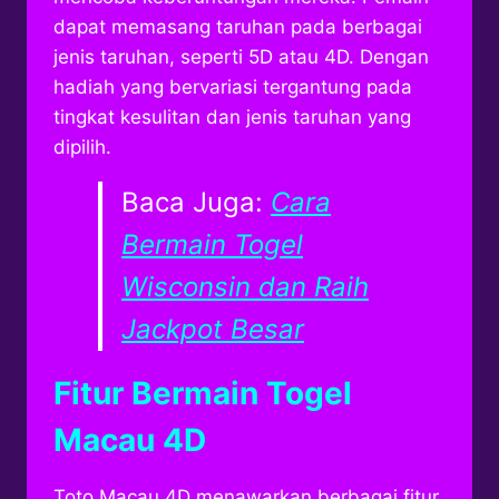
dapat memasang taruhan pada berbagai
jenis taruhan, seperti 5D atau 4D. Dengan
hadiah yang bervariasi tergantung pada
tingkat kesulitan dan jenis taruhan yang
dipilih.
Baca Juga:
Cara
Bermain Togel
Wisconsin dan Raih
Jackpot Besar
Fitur Bermain Togel
Macau 4D
Toto Macau 4D menawarkan berbagai fitur