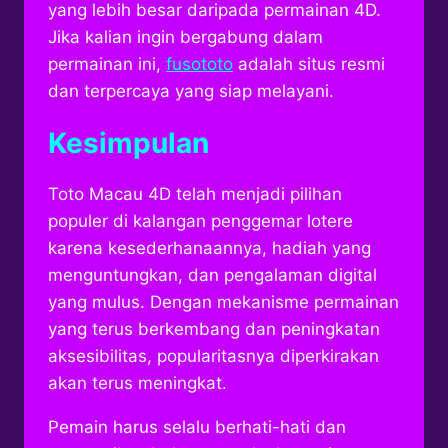
yang lebih besar daripada permainan 4D.
Jika kalian ingin bergabung dalam
permainan ini,
fusototo
adalah situs resmi
dan terpercaya yang siap melayani.
Kesimpulan
Toto Macau 4D telah menjadi pilihan
populer di kalangan penggemar lotere
karena kesederhanaannya, hadiah yang
menguntungkan, dan pengalaman digital
yang mulus. Dengan mekanisme permainan
yang terus berkembang dan peningkatan
aksesibilitas, popularitasnya diperkirakan
akan terus meningkat.
Pemain harus selalu berhati-hati dan