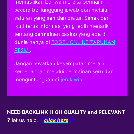
memastikan bahwa mereka bermain
secara bertanggung jawab dan melalui
saluran yang sah dan diatur. Simak dan
ikuti terus informasi yang lebih menarik
tentang permainan casino yang ada di
dunia hanya di
TOGEL ONLINE TARUHAN
RESMI
.
Jangan lewatkan kesempatan meraih
kemenangan melalui permainan seru dan
menguntungkan di
jeruk win
.
NEED BACKLINK HIGH QUALITY and RELEVANT
?
let us help.
click here