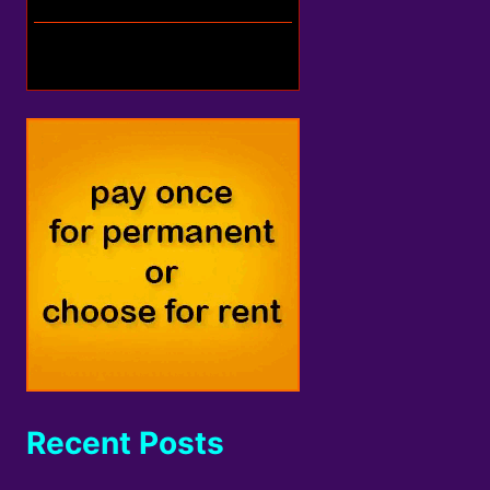
Recent Posts