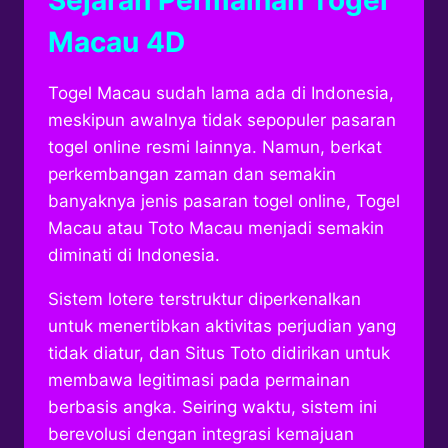
Sejarah Permainan Togel
Macau 4D
Togel Macau sudah lama ada di Indonesia,
meskipun awalnya tidak sepopuler pasaran
togel online resmi lainnya. Namun, berkat
perkembangan zaman dan semakin
banyaknya jenis pasaran togel online, Togel
Macau atau Toto Macau menjadi semakin
diminati di Indonesia.
Sistem lotere terstruktur diperkenalkan
untuk menertibkan aktivitas perjudian yang
tidak diatur, dan Situs Toto didirikan untuk
membawa legitimasi pada permainan
berbasis angka. Seiring waktu, sistem ini
berevolusi dengan integrasi kemajuan