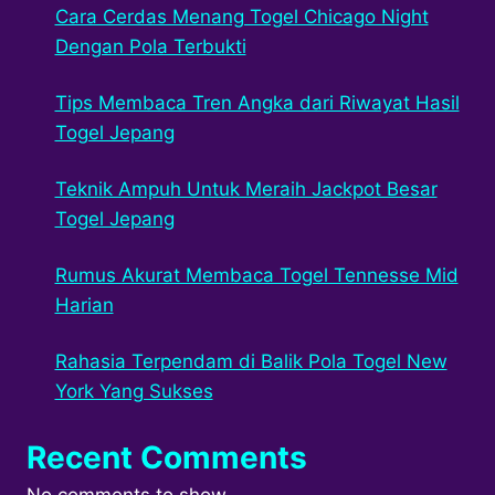
Cara Cerdas Menang Togel Chicago Night
Dengan Pola Terbukti
Tips Membaca Tren Angka dari Riwayat Hasil
Togel Jepang
Teknik Ampuh Untuk Meraih Jackpot Besar
Togel Jepang
Rumus Akurat Membaca Togel Tennesse Mid
Harian
Rahasia Terpendam di Balik Pola Togel New
York Yang Sukses
Recent Comments