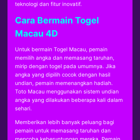
teknologi dan fitur inovatif.
Cara Bermain Togel
Macau 4D
Untuk bermain Togel Macau, pemain
memilih angka dan memasang taruhan,
mirip dengan togel pada umumnya. Jika
angka yang dipilih cocok dengan hasil
undian, pemain memenangkan hadiah.
Toto Macau menggunakan sistem undian
angka yang dilakukan beberapa kali dalam
sehari.
Memberikan lebih banyak peluang bagi
pemain untuk memasang taruhan dan
mencoba keberuntungan mereka. Pemain