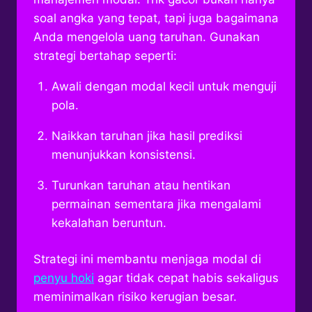
soal angka yang tepat, tapi juga bagaimana
Anda mengelola uang taruhan. Gunakan
strategi bertahap seperti:
Awali dengan modal kecil untuk menguji
pola.
Naikkan taruhan jika hasil prediksi
menunjukkan konsistensi.
Turunkan taruhan atau hentikan
permainan sementara jika mengalami
kekalahan beruntun.
Strategi ini membantu menjaga modal di
penyu hoki
agar tidak cepat habis sekaligus
meminimalkan risiko kerugian besar.