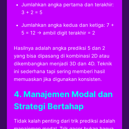
Jumlahkan angka pertama dan terakhir:
3 + 2 = 5
Jumlahkan angka kedua dan ketiga: 7 +
5 = 12 → ambil digit terakhir = 2
Hasilnya adalah angka prediksi 5 dan 2
yang bisa dipasang di kombinasi 2D atau
dikembangkan menjadi 3D dan 4D. Teknik
ini sederhana tapi sering memberi hasil
memuaskan jika digunakan konsisten.
4. Manajemen Modal dan
Strategi Bertahap
Tidak kalah penting dari trik prediksi adalah
manajemen modal. Trik gacor bukan hanya