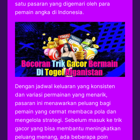
satu pasaran yang digemari oleh para
pemain angka di Indonesia.
Dengan jadwal keluaran yang konsisten
dan variasi permainan yang menarik,
pasaran ini menawarkan peluang bagi
pemain yang cermat membaca pola dan
mengelola strategi. Sebelum masuk ke trik
gacor yang bisa membantu meningkatkan
peluang menang, ada beberapa poin