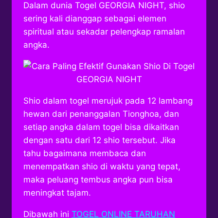
Dalam dunia Togel GEORGIA NIGHT, shio
sering kali dianggap sebagai elemen
spiritual atau sekadar pelengkap ramalan
angka.
Shio dalam togel merujuk pada 12 lambang
hewan dari penanggalan Tionghoa, dan
setiap angka dalam togel bisa dikaitkan
dengan satu dari 12 shio tersebut. Jika
tahu bagaimana membaca dan
menempatkan shio di waktu yang tepat,
maka peluang tembus angka pun bisa
meningkat tajam.
Dibawah ini
TOGEL ONLINE TARUHAN