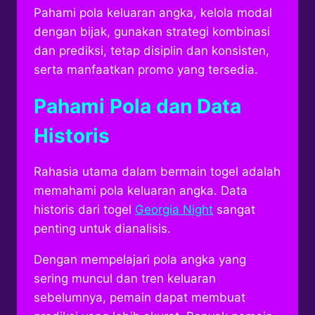
Pahami pola keluaran angka, kelola modal
dengan bijak, gunakan strategi kombinasi
dan prediksi, tetap disiplin dan konsisten,
serta manfaatkan promo yang tersedia.
Pahami Pola dan Data
Historis
Rahasia utama dalam bermain togel adalah
memahami pola keluaran angka. Data
historis dari togel
Georgia Night
sangat
penting untuk dianalisis.
Dengan mempelajari pola angka yang
sering muncul dan tren keluaran
sebelumnya, pemain dapat membuat