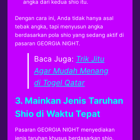
angka dari kedua shio itu.
Dengan cara ini, Anda tidak hanya asal
tebak angka, tapi menyusun angka
berdasarkan pola shio yang sedang aktif di
pasaran GEORGIA NIGHT.
Baca Juga:
Trik Jitu
Agar Mudah Menang
di Togel Qatar
3. Mainkan Jenis Taruhan
Shio di Waktu Tepat
Pasaran GEORGIA NIGHT menyediakan
jenis taruhan khusus berdasarkan shio.