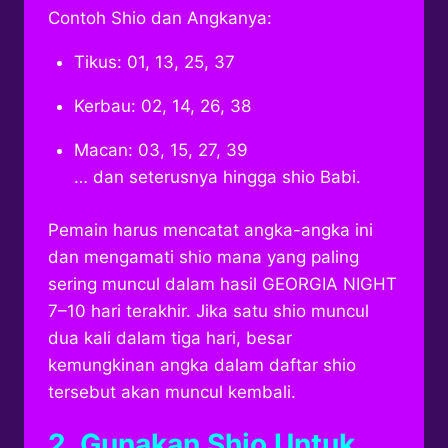
Contoh Shio dan Angkanya:
Tikus: 01, 13, 25, 37
Kerbau: 02, 14, 26, 38
Macan: 03, 15, 27, 39
… dan seterusnya hingga shio Babi.
Pemain harus mencatat angka-angka ini
dan mengamati shio mana yang paling
sering muncul dalam hasil GEORGIA NIGHT
7–10 hari terakhir. Jika satu shio muncul
dua kali dalam tiga hari, besar
kemungkinan angka dalam daftar shio
tersebut akan muncul kembali.
2. Gunakan Shio Untuk