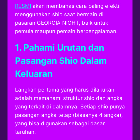
RESMI
akan membahas cara paling efektif
menggunakan shio saat bermain di
pasaran GEORGIA NIGHT, baik untuk
pemula maupun pemain berpengalaman.
1. Pahami Urutan dan
Pasangan Shio Dalam
Keluaran
Langkah pertama yang harus dilakukan
adalah memahami struktur shio dan angka
yang terkait di dalamnya. Setiap shio punya
pasangan angka tetap (biasanya 4 angka),
yang bisa digunakan sebagai dasar
taruhan.