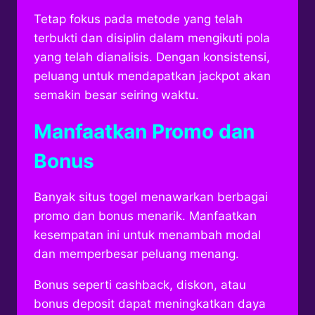
Tetap fokus pada metode yang telah
terbukti dan disiplin dalam mengikuti pola
yang telah dianalisis. Dengan konsistensi,
peluang untuk mendapatkan jackpot akan
semakin besar seiring waktu.
Manfaatkan Promo dan
Bonus
Banyak situs togel menawarkan berbagai
promo dan bonus menarik. Manfaatkan
kesempatan ini untuk menambah modal
dan memperbesar peluang menang.
Bonus seperti cashback, diskon, atau
bonus deposit dapat meningkatkan daya