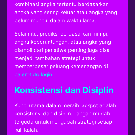
kombinasi angka tertentu berdasarkan
angka yang sering keluar atau angka yang
belum muncul dalam waktu lama.
Selain itu, prediksi berdasarkan mimpi,
angka keberuntungan, atau angka yang
diambil dari peristiwa penting juga bisa
menjadi tambahan strategi untuk
memperbesar peluang kemenangan di
pajerototo login
.
Konsistensi dan Disiplin
Kunci utama dalam meraih jackpot adalah
konsistensi dan disiplin. Jangan mudah
tergoda untuk mengubah strategi setiap
kali kalah.