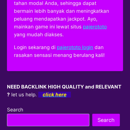
tahan modal Anda, sehingga dapat
bermain lebih banyak dan meningkatkan
peluang mendapatkan jackpot. Ayo,
mainkan game ini lewat situs
pajerototo
yang mudah diakses.
Login sekarang di
pajerototo login
dan
rasakan sensasi menang berulang kali!
NEED BACKLINK HIGH QUALITY and RELEVANT
?
let us help.
click here
Search
Search