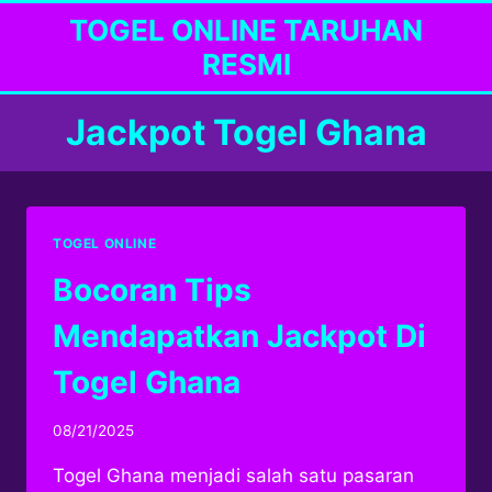
Skip
TOGEL ONLINE TARUHAN
to
RESMI
content
Jackpot Togel Ghana
TOGEL ONLINE
Bocoran Tips
Mendapatkan Jackpot Di
Togel Ghana
By
08/21/2025
adminyangyang
Togel Ghana menjadi salah satu pasaran