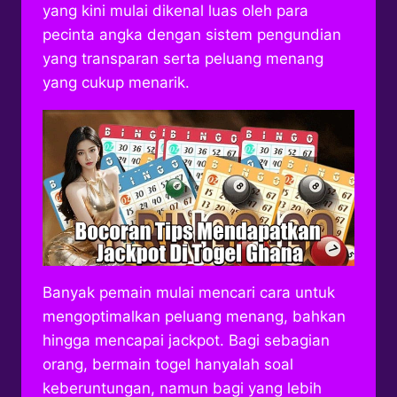
yang kini mulai dikenal luas oleh para
pecinta angka dengan sistem pengundian
yang transparan serta peluang menang
yang cukup menarik.
Banyak pemain mulai mencari cara untuk
mengoptimalkan peluang menang, bahkan
hingga mencapai jackpot. Bagi sebagian
orang, bermain togel hanyalah soal
keberuntungan, namun bagi yang lebih