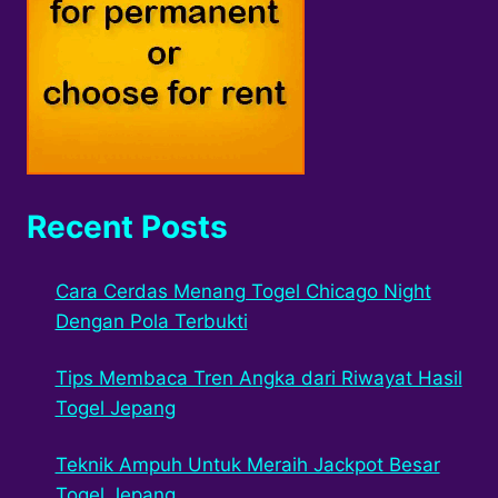
Recent Posts
Cara Cerdas Menang Togel Chicago Night
Dengan Pola Terbukti
Tips Membaca Tren Angka dari Riwayat Hasil
Togel Jepang
Teknik Ampuh Untuk Meraih Jackpot Besar
Togel Jepang