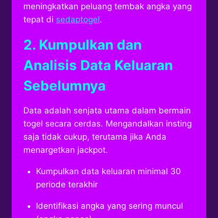
meningkatkan peluang tembak angka yang
tepat di
sedaptogel
.
2. Kumpulkan dan
Analisis Data Keluaran
Sebelumnya
Data adalah senjata utama dalam bermain
togel secara cerdas. Mengandalkan insting
saja tidak cukup, terutama jika Anda
menargetkan jackpot.
Kumpulkan data keluaran minimal 30
periode terakhir
Identifikasi angka yang sering muncul