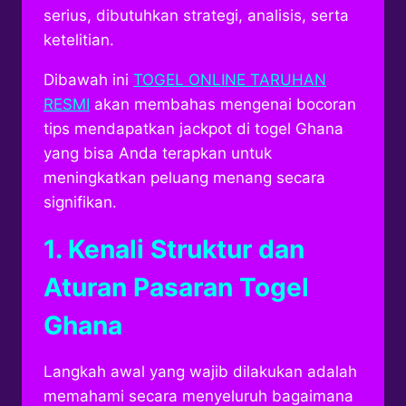
serius, dibutuhkan strategi, analisis, serta
ketelitian.
Dibawah ini
TOGEL ONLINE TARUHAN
RESMI
akan membahas mengenai bocoran
tips mendapatkan jackpot di togel Ghana
yang bisa Anda terapkan untuk
meningkatkan peluang menang secara
signifikan.
1. Kenali Struktur dan
Aturan Pasaran Togel
Ghana
Langkah awal yang wajib dilakukan adalah
memahami secara menyeluruh bagaimana