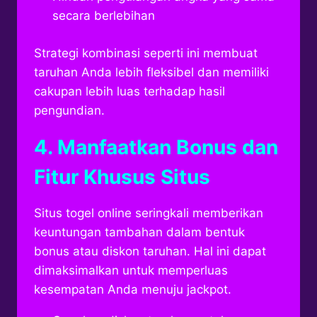
secara berlebihan
Strategi kombinasi seperti ini membuat
taruhan Anda lebih fleksibel dan memiliki
cakupan lebih luas terhadap hasil
pengundian.
4. Manfaatkan Bonus dan
Fitur Khusus Situs
Situs togel online seringkali memberikan
keuntungan tambahan dalam bentuk
bonus atau diskon taruhan. Hal ini dapat
dimaksimalkan untuk memperluas
kesempatan Anda menuju jackpot.