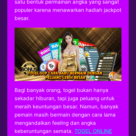
satu bentuk permainan angka yang sangat
populer karena menawarkan hadiah jackpot
besar.
Bagi banyak orang, togel bukan hanya
sekadar hiburan, tapi juga peluang untuk
meraih keuntungan besar. Namun, banyak
pemain masih bermain dengan cara lama
mengandalkan feeling dan angka
keberuntungan semata.
TOGEL ONLINE