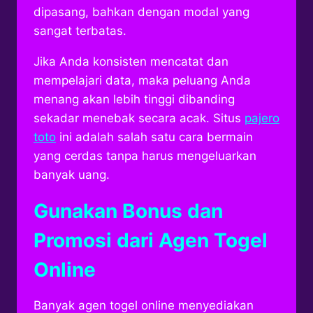
dipasang, bahkan dengan modal yang
sangat terbatas.
Jika Anda konsisten mencatat dan
mempelajari data, maka peluang Anda
menang akan lebih tinggi dibanding
sekadar menebak secara acak. Situs
pajero
toto
ini adalah salah satu cara bermain
yang cerdas tanpa harus mengeluarkan
banyak uang.
Gunakan Bonus dan
Promosi dari Agen Togel
Online
Banyak agen togel online menyediakan