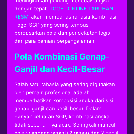
meningkatkan peluang menebak angka
dengan tepat.
TOGEL ONLINE TARUHAN
RESMI
akan membahas rahasia kombinasi
Togel SGP yang sering tembus
berdasarkan pola dan pendekatan logis
dari para pemain berpengalaman.
Pola Kombinasi Genap-
Ganjil dan Kecil-Besar
Salah satu rahasia yang sering digunakan
oleh pemain profesional adalah
memperhatikan komposisi angka dari sisi
genap-ganjil dan kecil-besar. Dalam
banyak keluaran SGP, kombinasi angka
tidak sepenuhnya acak. Seringkali muncul
pola seimbang seperti 2 genap dan 2 ganjil