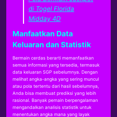
di Togel Florida
Midday 4D
Manfaatkan Data
Keluaran dan Statistik
Bermain cerdas berarti memanfaatkan
semua informasi yang tersedia, termasuk
data keluaran SGP sebelumnya. Dengan
melihat angka-angka yang sering muncul
atau pola tertentu dari hasil sebelumnya,
Anda bisa membuat prediksi yang lebih
rasional. Banyak pemain berpengalaman
mengandalkan analisis statistik untuk
menentukan angka mana yang layak