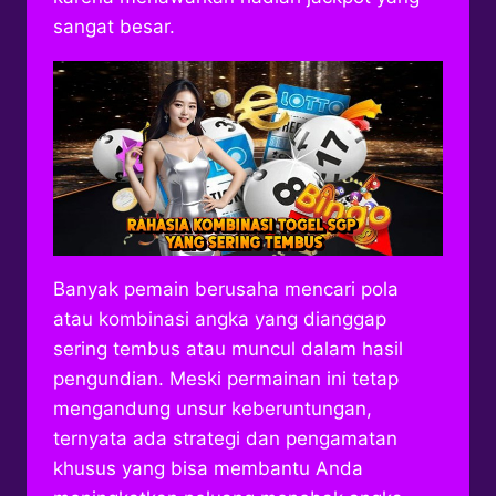
sangat besar.
Banyak pemain berusaha mencari pola
atau kombinasi angka yang dianggap
sering tembus atau muncul dalam hasil
pengundian. Meski permainan ini tetap
mengandung unsur keberuntungan,
ternyata ada strategi dan pengamatan
khusus yang bisa membantu Anda