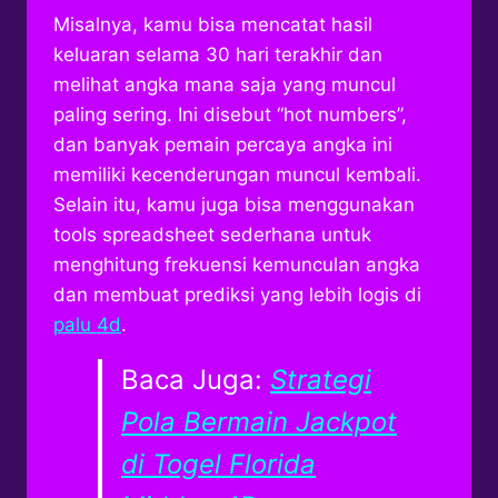
Misalnya, kamu bisa mencatat hasil
keluaran selama 30 hari terakhir dan
melihat angka mana saja yang muncul
paling sering. Ini disebut “hot numbers”,
dan banyak pemain percaya angka ini
memiliki kecenderungan muncul kembali.
Selain itu, kamu juga bisa menggunakan
tools spreadsheet sederhana untuk
menghitung frekuensi kemunculan angka
dan membuat prediksi yang lebih logis di
palu 4d
.
Baca Juga:
Strategi
Pola Bermain Jackpot
di Togel Florida