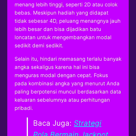
menang lebih tinggi, seperti 2D atau colok
bebas. Meskipun hadiah yang didapat
tidak sebesar 4D, peluang menangnya jauh
lebih besar dan bisa dijadikan batu
loncatan untuk mengembangkan modal
sedikit demi sedikit.
Selain itu, hindari memasang terlalu banyak
angka sekaligus karena hal ini bisa
menguras modal dengan cepat. Fokus
pada kombinasi angka yang menurut Anda
paling berpotensi muncul berdasarkan data
keluaran sebelumnya atau perhitungan
pribadi.
Baca Juga:
Strategi
Pola Bermain Jackpot