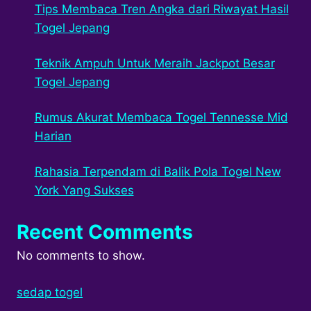
Tips Membaca Tren Angka dari Riwayat Hasil
Togel Jepang
Teknik Ampuh Untuk Meraih Jackpot Besar
Togel Jepang
Rumus Akurat Membaca Togel Tennesse Mid
Harian
Rahasia Terpendam di Balik Pola Togel New
York Yang Sukses
Recent Comments
No comments to show.
sedap togel