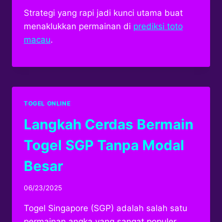
Strategi yang rapi jadi kunci utama buat
menaklukkan permainan di
prediksi toto
macau
.
TOGEL ONLINE
Langkah Cerdas Bermain
Togel SGP Tanpa Modal
Besar
By
06/23/2025
adminyangyang
Togel Singapore (SGP) adalah salah satu
permainan angka yang sangat populer