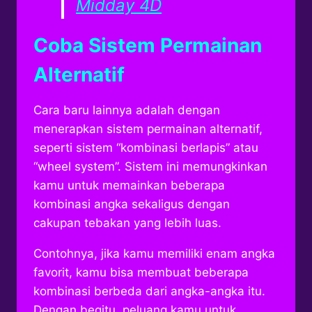
Midday 4D
Coba Sistem Permainan
Alternatif
Cara baru lainnya adalah dengan
menerapkan sistem permainan alternatif,
seperti sistem “kombinasi berlapis” atau
“wheel system”. Sistem ini memungkinkan
kamu untuk memainkan beberapa
kombinasi angka sekaligus dengan
cakupan tebakan yang lebih luas.
Contohnya, jika kamu memiliki enam angka
favorit, kamu bisa membuat beberapa
kombinasi berbeda dari angka-angka itu.
Dengan begitu, peluang kamu untuk