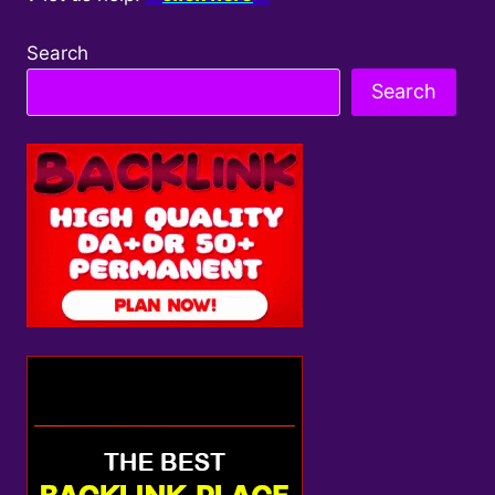
Search
Search