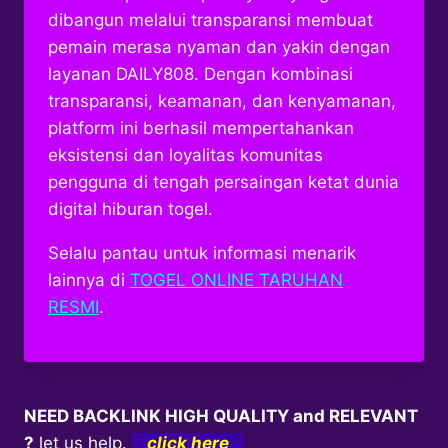
dibangun melalui transparansi membuat
pemain merasa nyaman dan yakin dengan
layanan DAILY808. Dengan kombinasi
transparansi, keamanan, dan kenyamanan,
platform ini berhasil mempertahankan
eksistensi dan loyalitas komunitas
pengguna di tengah persaingan ketat dunia
digital hiburan togel.
Selalu pantau untuk informasi menarik
lainnya di
TOGEL ONLINE TARUHAN
RESMI
.
NEED BACKLINK HIGH QUALITY and RELEVANT
?
let us help.
click here