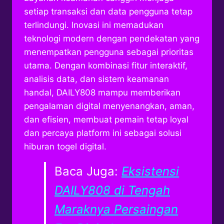
setiap transaksi dan data pengguna tetap
terlindungi. Inovasi ini memadukan
teknologi modern dengan pendekatan yang
menempatkan pengguna sebagai prioritas
utama. Dengan kombinasi fitur interaktif,
analisis data, dan sistem keamanan
handal, DAILY808 mampu memberikan
pengalaman digital menyenangkan, aman,
dan efisien, membuat pemain tetap loyal
dan percaya platform ini sebagai solusi
hiburan togel digital.
Baca Juga:
Eksistensi
DAILY808 di Tengah
Maraknya Persaingan