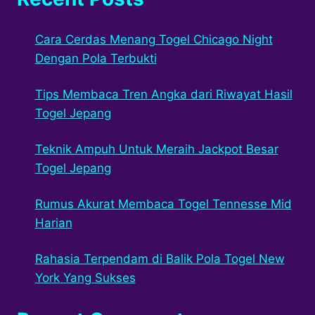
Cara Cerdas Menang Togel Chicago Night
Dengan Pola Terbukti
Tips Membaca Tren Angka dari Riwayat Hasil
Togel Jepang
Teknik Ampuh Untuk Meraih Jackpot Besar
Togel Jepang
Rumus Akurat Membaca Togel Tennesse Mid
Harian
Rahasia Terpendam di Balik Pola Togel New
York Yang Sukses