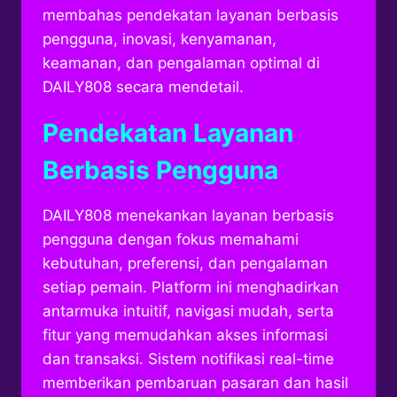
membahas pendekatan layanan berbasis
pengguna, inovasi, kenyamanan,
keamanan, dan pengalaman optimal di
DAILY808 secara mendetail.
Pendekatan Layanan
Berbasis Pengguna
DAILY808 menekankan layanan berbasis
pengguna dengan fokus memahami
kebutuhan, preferensi, dan pengalaman
setiap pemain. Platform ini menghadirkan
antarmuka intuitif, navigasi mudah, serta
fitur yang memudahkan akses informasi
dan transaksi. Sistem notifikasi real-time
memberikan pembaruan pasaran dan hasil