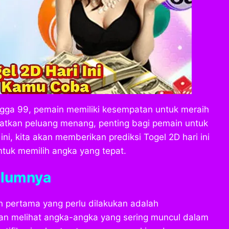
ngga 99, pemain memiliki kesempatan untuk meraih
atkan peluang menang, penting bagi pemain untuk
ini, kita akan memberikan prediksi Togel 2D hari ini
ntuk memilih angka yang tepat.
elumnya
 pertama yang perlu dilakukan adalah
an melihat angka-angka yang sering muncul dalam