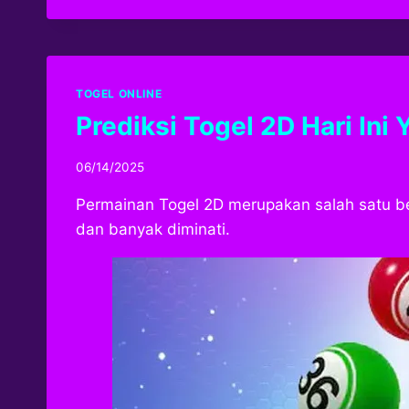
TOGEL ONLINE
Prediksi Togel 2D Hari In
By
06/14/2025
adminyangyang
Permainan Togel 2D merupakan salah satu be
dan banyak diminati.