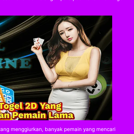
yang menggiurkan, banyak pemain yang mencari