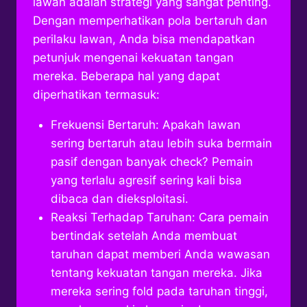
lawan adalah strategi yang sangat penting.
Dengan memperhatikan pola bertaruh dan
perilaku lawan, Anda bisa mendapatkan
petunjuk mengenai kekuatan tangan
mereka. Beberapa hal yang dapat
diperhatikan termasuk:
Frekuensi Bertaruh: Apakah lawan
sering bertaruh atau lebih suka bermain
pasif dengan banyak check? Pemain
yang terlalu agresif sering kali bisa
dibaca dan dieksploitasi.
Reaksi Terhadap Taruhan: Cara pemain
bertindak setelah Anda membuat
taruhan dapat memberi Anda wawasan
tentang kekuatan tangan mereka. Jika
mereka sering fold pada taruhan tinggi,