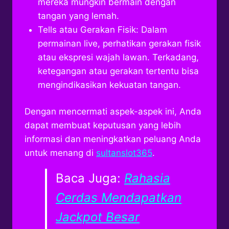
mereka mungkin bermain dengan
tangan yang lemah.
Tells atau Gerakan Fisik: Dalam
permainan live, perhatikan gerakan fisik
atau ekspresi wajah lawan. Terkadang,
ketegangan atau gerakan tertentu bisa
mengindikasikan kekuatan tangan.
Dengan mencermati aspek-aspek ini, Anda
dapat membuat keputusan yang lebih
informasi dan meningkatkan peluang Anda
untuk menang di
sultanslot365
.
Baca Juga:
Rahasia
Cerdas Mendapatkan
Jackpot Besar