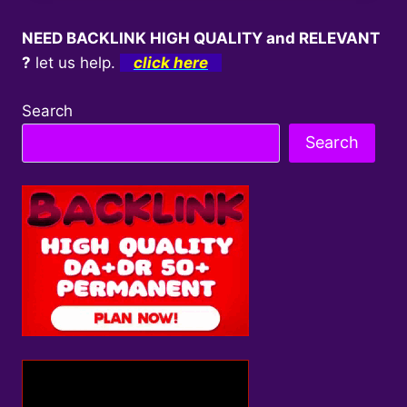
NEED BACKLINK HIGH QUALITY and RELEVANT
?
let us help.
click here
Search
Search