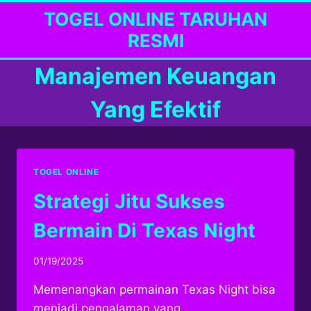
Skip
TOGEL ONLINE TARUHAN
to
RESMI
content
Manajemen Keuangan
Yang Efektif
TOGEL ONLINE
Strategi Jitu Sukses
Bermain Di Texas Night
By
01/19/2025
adminyangyang
Memenangkan permainan Texas Night bisa
menjadi pengalaman yang