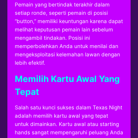
Pemain yang bertindak terakhir dalam
setiap ronde, seperti pemain di posisi
“button,” memiliki keuntungan karena dapat
melihat keputusan pemain lain sebelum
mengambil tindakan. Posisi ini
memperbolehkan Anda untuk menilai dan
mengeksploitasi kelemahan lawan dengan
lebih efektif.
Memilih Kartu Awal Yang
Tepat
Salah satu kunci sukses dalam Texas Night
adalah memilih kartu awal yang tepat
untuk dimainkan. Kartu awal atau starting
hands sangat mempengaruhi peluang Anda