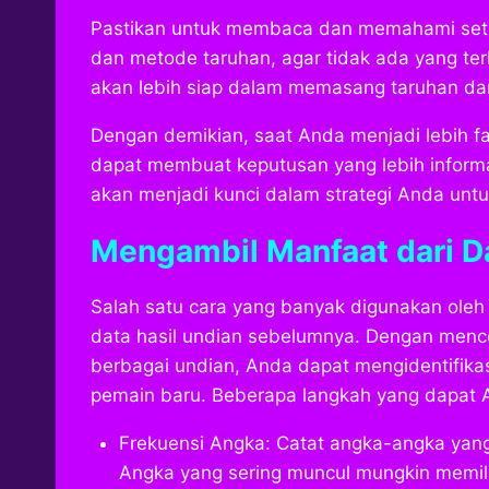
Pastikan untuk membaca dan memahami setia
dan metode taruhan, agar tidak ada yang t
akan lebih siap dalam memasang taruhan dan
Dengan demikian, saat Anda menjadi lebih fa
dapat membuat keputusan yang lebih informa
akan menjadi kunci dalam strategi Anda untu
Mengambil Manfaat dari D
Salah satu cara yang banyak digunakan oleh
data hasil undian sebelumnya. Dengan mence
berbagai undian, Anda dapat mengidentifikasi
pemain baru. Beberapa langkah yang dapat A
Frekuensi Angka: Catat angka-angka yang
Angka yang sering muncul mungkin memilik