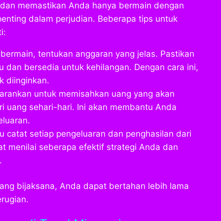
 dan memastikan Anda hanya bermain dengan
enting dalam perjudian. Beberapa tips untuk
i:
ermain, tentukan anggaran yang jelas. Pastikan
 dan bersedia untuk kehilangan. Dengan cara ini,
 diinginkan.
sarankan untuk memisahkan uang yang akan
ri uang sehari-hari. Ini akan membantu Anda
eluaran.
 catat setiap pengeluaran dan penghasilan dari
t menilai seberapa efektif strategi Anda dan
.
g bijaksana, Anda dapat bertahan lebih lama
rugian.