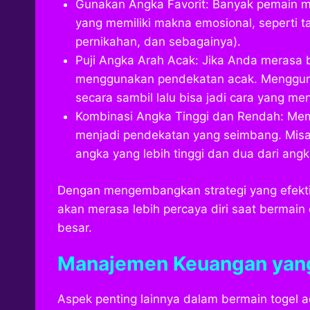
Gunakan Angka Favorit: Banyak pemain 
yang memiliki makna emosional, seperti t
pernikahan, dan sebagainya).
Puji Angka Arah Acak: Jika Anda merasa 
menggunakan pendekatan acak. Mengguna
secara sambil lalu bisa jadi cara yang m
Kombinasi Angka Tinggi dan Rendah: Memi
menjadi pendekatan yang seimbang. Misaln
angka yang lebih tinggi dan dua dari angk
Dengan mengembangkan strategi yang efekti
akan merasa lebih percaya diri saat bermain
besar.
Manajemen Keuangan yang
Aspek penting lainnya dalam bermain togel 