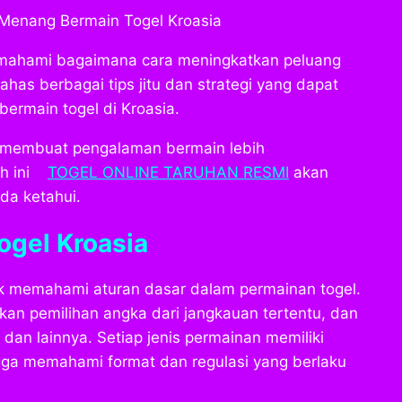
emahami bagaimana cara meningkatkan peluang
has berbagai tips jitu dan strategi yang dapat
rmain togel di Kroasia.
 membuat pengalaman bermain lebih
ah ini
TOGEL ONLINE TARUHAN RESMI
akan
da ketahui.
gel Kroasia
uk memahami aturan dasar dalam permainan togel.
tkan pemilihan angka dari jangkauan tertentu, dan
 dan lainnya. Setiap jenis permainan memiliki
ga memahami format dan regulasi yang berlaku