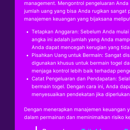
management. Mengontrol pengeluaran Anda
jumlah uang yang bisa Anda rugikan sangat p
manajemen keuangan yang bijaksana meliput
Tetapkan Anggaran: Sebelum Anda mulai b
angka ini adalah jumlah yang Anda mampu
Anda dapat mencegah kerugian yang tidak
Pisahkan Uang untuk Bermain: Sangat di
digunakan khusus untuk bermain togel da
menjaga kontrol lebih baik terhadap peng
Catat Pengeluaran dan Pendapatan: Selalu
bermain togel. Dengan cara ini, Anda dapa
menyesuaikan pendekatan jika diperlukan
Dengan menerapkan manajemen keuangan yan
dalam permainan dan meminimalkan risiko ke