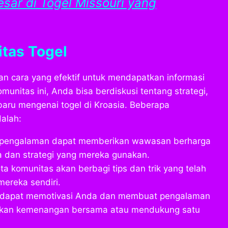
sar di Togel Missouri yang
tas Togel
n cara yang efektif untuk mendapatkan informasi
nitas ini, Anda bisa berdiskusi tentang strategi,
baru mengenai togel di Kroasia. Beberapa
alah:
berpengalaman dapat memberikan wawasan berharga
 dan strategi yang mereka gunakan.
ota komunitas akan berbagi tips dan trik yang telah
mereka sendiri.
ok dapat memotivasi Anda dan membuat pengalaman
akan kemenangan bersama atau mendukung satu