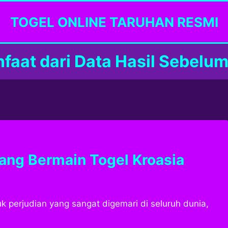
TOGEL ONLINE TARUHAN RESMI
faat dari Data Hasil Sebelu
nang Bermain Togel Kroasia
k perjudian yang sangat digemari di seluruh dunia,