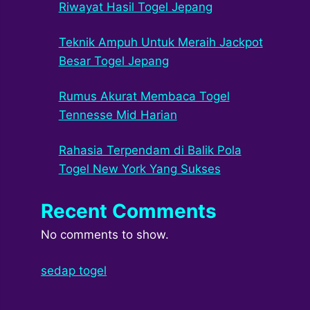
Riwayat Hasil Togel Jepang
Teknik Ampuh Untuk Meraih Jackpot
Besar Togel Jepang
Rumus Akurat Membaca Togel
Tennesse Mid Harian
Rahasia Terpendam di Balik Pola
Togel New York Yang Sukses
Recent Comments
No comments to show.
sedap togel