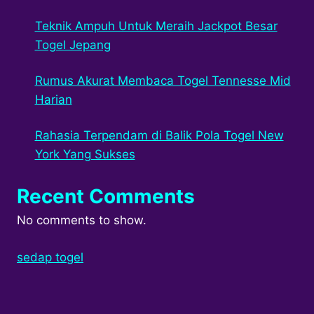
Teknik Ampuh Untuk Meraih Jackpot Besar
Togel Jepang
Rumus Akurat Membaca Togel Tennesse Mid
Harian
Rahasia Terpendam di Balik Pola Togel New
York Yang Sukses
Recent Comments
No comments to show.
sedap togel