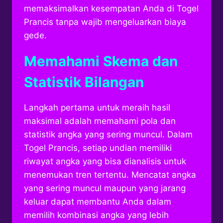
memaksimalkan kesempatan Anda di Togel
Prancis tanpa wajib mengeluarkan biaya
gede.
Memahami Skema dan
Statistik Bilangan
Langkah pertama untuk meraih hasil
maksimal adalah memahami pola dan
statistik angka yang sering muncul. Dalam
Togel Prancis, setiap undian memiliki
riwayat angka yang bisa dianalisis untuk
menemukan tren tertentu. Mencatat angka
yang sering muncul maupun yang jarang
keluar dapat membantu Anda dalam
memilih kombinasi angka yang lebih