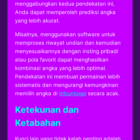
menggabungkan kedua pendekatan ini,
Anda dapat memperoleh prediksi angka
yang lebih akurat.
Misalnya, menggunakan software untuk
memproses riwayat undian dan kemudian
menyesuaikannya dengan insting pribadi
atau pola favorit dapat menghasilkan
kombinasi angka yang lebih optimal.
Pendekatan ini membuat permainan lebih
sistematis dan mengurangi kemungkinan
memilih angka di
tribuntogel
secara acak.
Ketekunan dan
Ketabahan
Kunci lain yang tidak kalah penting adalah