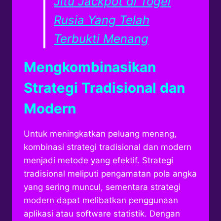
Jitu Jackpot di Togel
Rusia Yang Telah
Terbukti Menang
Mengkombinasikan
Strategi Tradisional dan
Modern
Untuk meningkatkan peluang menang,
kombinasi strategi tradisional dan modern
menjadi metode yang efektif. Strategi
tradisional meliputi pengamatan pola angka
yang sering muncul, sementara strategi
modern dapat melibatkan penggunaan
aplikasi atau software statistik. Dengan