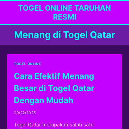
Skip
TOGEL ONLINE TARUHAN
to
RESMI
content
Menang di Togel Qatar
TOGEL ONLINE
Cara Efektif Menang
Besar di Togel Qatar
Dengan Mudah
By
09/22/2025
adminyangyang
Togel Qatar merupakan salah satu