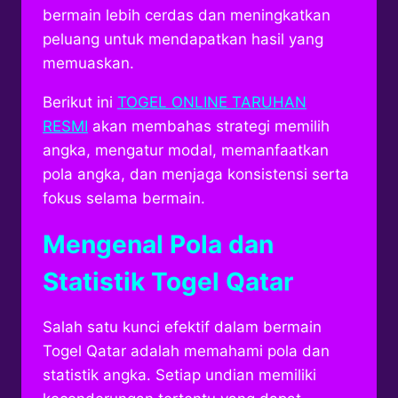
bermain lebih cerdas dan meningkatkan
peluang untuk mendapatkan hasil yang
memuaskan.
Berikut ini
TOGEL ONLINE TARUHAN
RESMI
akan membahas strategi memilih
angka, mengatur modal, memanfaatkan
pola angka, dan menjaga konsistensi serta
fokus selama bermain.
Mengenal Pola dan
Statistik Togel Qatar
Salah satu kunci efektif dalam bermain
Togel Qatar adalah memahami pola dan
statistik angka. Setiap undian memiliki