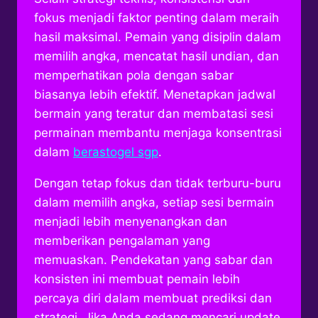
fokus menjadi faktor penting dalam meraih
hasil maksimal. Pemain yang disiplin dalam
memilih angka, mencatat hasil undian, dan
memperhatikan pola dengan sabar
biasanya lebih efektif. Menetapkan jadwal
bermain yang teratur dan membatasi sesi
permainan membantu menjaga konsentrasi
dalam
berastogel sgp
.
Dengan tetap fokus dan tidak terburu-buru
dalam memilih angka, setiap sesi bermain
menjadi lebih menyenangkan dan
memberikan pengalaman yang
memuaskan. Pendekatan yang sabar dan
konsisten ini membuat pemain lebih
percaya diri dalam membuat prediksi dan
strategi. Jika Anda sedang mencari update