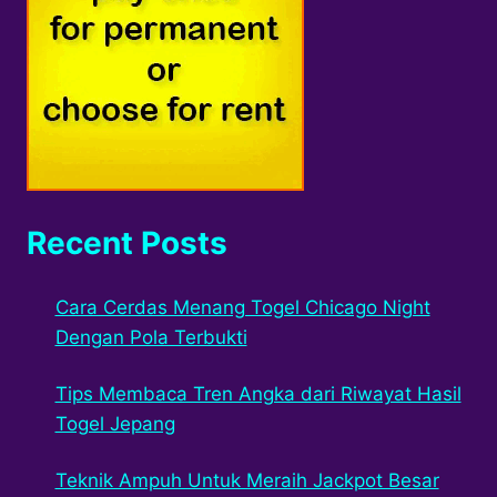
Recent Posts
Cara Cerdas Menang Togel Chicago Night
Dengan Pola Terbukti
Tips Membaca Tren Angka dari Riwayat Hasil
Togel Jepang
Teknik Ampuh Untuk Meraih Jackpot Besar