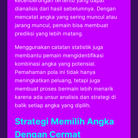
kecenderungan tertentu yang dapat
dianalisis dari hasil sebelumnya. Dengan
mencatat angka yang sering muncul atau
jarang muncul, pemain bisa membuat
prediksi yang lebih matang.
Menggunakan catatan statistik juga
membantu pemain mengidentifikasi
kombinasi angka yang potensial.
Pemahaman pola ini tidak hanya
meningkatkan peluang, tetapi juga
membuat proses bermain lebih menarik
karena ada unsur analisis dan strategi di
balik setiap angka yang dipilih.
Strategi Memilih Angka
Dengan Cermat