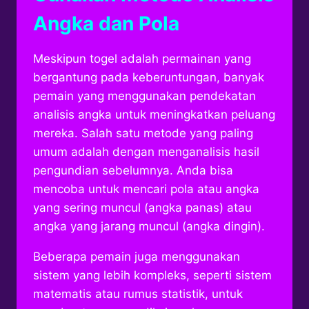
Angka dan Pola
Meskipun togel adalah permainan yang
bergantung pada keberuntungan, banyak
pemain yang menggunakan pendekatan
analisis angka untuk meningkatkan peluang
mereka. Salah satu metode yang paling
umum adalah dengan menganalisis hasil
pengundian sebelumnya. Anda bisa
mencoba untuk mencari pola atau angka
yang sering muncul (angka panas) atau
angka yang jarang muncul (angka dingin).
Beberapa pemain juga menggunakan
sistem yang lebih kompleks, seperti sistem
matematis atau rumus statistik, untuk