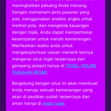
meningkatkan peluang Anda menang.
Dengan memahami jenis pasaran yang
ada, menggunakan analisis angka untuk
melihat pola, dan mengelola keuangan
dengan bijak, Anda dapat memperbesar
kesempatan untuk meraih kemenangan.
Manfaatkan waktu anda untuk
mengeksplorisasi ulasan menarik lainnya
mengenai situs togel terpercaya dan
gampang jackpot hanya di
TOGEL ONLINE
TARUHAN RESMI
.
Bergabung dengan situs ini akan membuat
Anda menuju sebuah kemenangan yang
akan di pastikan sudah terpercaya dan
aman hanya di
avian togel
.