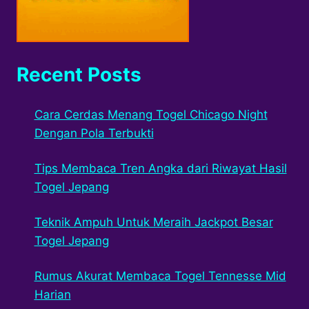
Recent Posts
Cara Cerdas Menang Togel Chicago Night
Dengan Pola Terbukti
Tips Membaca Tren Angka dari Riwayat Hasil
Togel Jepang
Teknik Ampuh Untuk Meraih Jackpot Besar
Togel Jepang
Rumus Akurat Membaca Togel Tennesse Mid
Harian