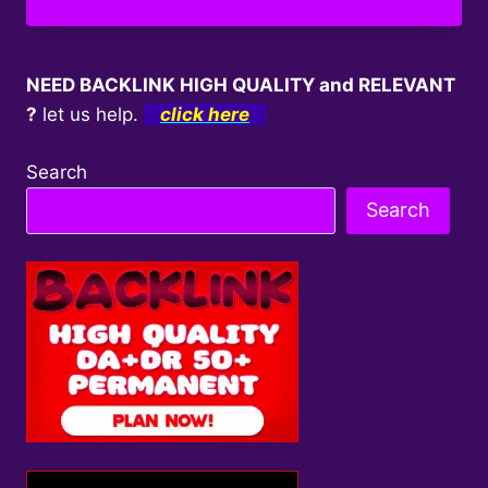
NEED BACKLINK HIGH QUALITY and RELEVANT
?
let us help.
click here
Search
Search