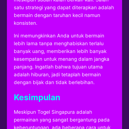
satu strategi yang dapat diterapkan adalah
bermain dengan taruhan kecil namun
konsisten.
Ini memungkinkan Anda untuk bermain
lebih lama tanpa menghabiskan terlalu
banyak uang, memberikan lebih banyak
kesempatan untuk menang dalam jangka
panjang. Ingatlah bahwa tujuan utama
adalah hiburan, jadi tetaplah bermain
dengan bijak dan tidak berlebihan.
Kesimpulan
Meskipun Togel Singapura adalah
permainan yang sangat bergantung pada
keberuntungan, ada beberapa cara untuk