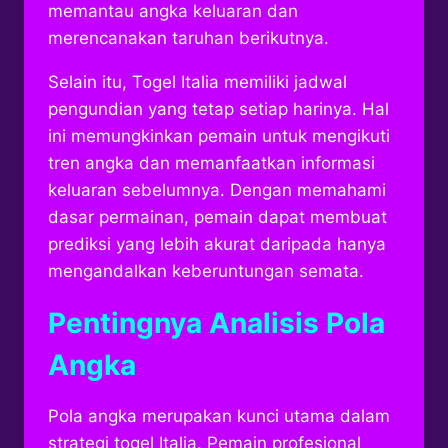
memantau angka keluaran dan
merencanakan taruhan berikutnya.
Selain itu, Togel Italia memiliki jadwal
pengundian yang tetap setiap harinya. Hal
ini memungkinkan pemain untuk mengikuti
tren angka dan memanfaatkan informasi
keluaran sebelumnya. Dengan memahami
dasar permainan, pemain dapat membuat
prediksi yang lebih akurat daripada hanya
mengandalkan keberuntungan semata.
Pentingnya Analisis Pola
Angka
Pola angka merupakan kunci utama dalam
strategi togel Italia. Pemain profesional