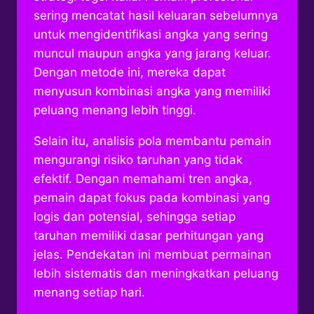
sering mencatat hasil keluaran sebelumnya
untuk mengidentifikasi angka yang sering
muncul maupun angka yang jarang keluar.
Dengan metode ini, mereka dapat
menyusun kombinasi angka yang memiliki
peluang menang lebih tinggi.
Selain itu, analisis pola membantu pemain
mengurangi risiko taruhan yang tidak
efektif. Dengan memahami tren angka,
pemain dapat fokus pada kombinasi yang
logis dan potensial, sehingga setiap
taruhan memiliki dasar perhitungan yang
jelas. Pendekatan ini membuat permainan
lebih sistematis dan meningkatkan peluang
menang setiap hari.