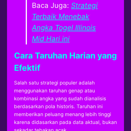
Baca Juga:
Strategi
Terbaik Menebak
Angka Togel Illinois
Mid Hari ini
Cara Taruhan Harian yang
Efektif
Salah satu strategi populer adalah
menggunakan taruhan genap atau
kombinasi angka yang sudah dianalisis
berdasarkan pola historis. Taruhan ini
memberikan peluang menang lebih tinggi
karena didasarkan pada data aktual, bukan
sekadar tebakan acak.