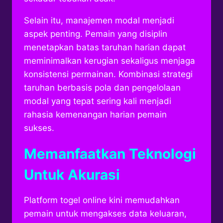
Selain itu, manajemen modal menjadi
aspek penting. Pemain yang disiplin
menetapkan batas taruhan harian dapat
meminimalkan kerugian sekaligus menjaga
konsistensi permainan. Kombinasi strategi
taruhan berbasis pola dan pengelolaan
modal yang tepat sering kali menjadi
rahasia kemenangan harian pemain
sukses.
Memanfaatkan Teknologi
Untuk Akurasi
Platform togel online kini memudahkan
pemain untuk mengakses data keluaran,