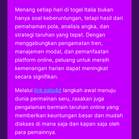
Menang setiap hari di togel Italia bukan
hanya soal keberuntungan, tetapi hasil dari
pemahaman pola, analisis angka, dan
strategi taruhan yang tepat. Dengan
menggabungkan pengamatan tren,
manajemen modal, dan pemanfaatan
platform online, peluang untuk meraih
kemenangan harian dapat meningkat
secara signifikan.
Melalui
link palu4d
langkah awal menuju
dunia permainan seru, rasakan juga
pengalaman bermain taruhan online yang
memberikan keuntungan besar dan mudah
diakses di mana saja dan kapan saja oleh
para pemainnya.