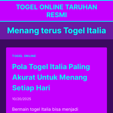
Skip
TOGEL ONLINE TARUHAN
to
RESMI
content
Menang terus Togel Italia
TOGEL ONLINE
Pola Togel Italia Paling
Akurat Untuk Menang
Setiap Hari
By
10/20/2025
adminyangyang
Bermain togel Italia bisa menjadi