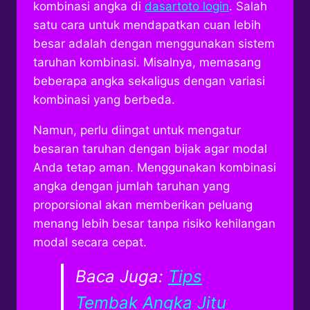
kombinasi angka di
dasartoto login
. Salah
satu cara untuk mendapatkan cuan lebih
besar adalah dengan menggunakan sistem
taruhan kombinasi. Misalnya, memasang
beberapa angka sekaligus dengan variasi
kombinasi yang berbeda.
Namun, perlu diingat untuk mengatur
besaran taruhan dengan bijak agar modal
Anda tetap aman. Menggunakan kombinasi
angka dengan jumlah taruhan yang
proporsional akan memberikan peluang
menang lebih besar tanpa risiko kehilangan
modal secara cepat.
Baca Juga:
Tips
Tembak Angka Jitu