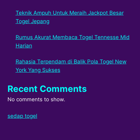
Teknik Ampuh Untuk Meraih Jackpot Besar
Togel Jepang
Rumus Akurat Membaca Togel Tennesse Mid
Harian
Rahasia Terpendam di Balik Pola Togel New
York Yang Sukses
Recent Comments
No comments to show.
sedap togel