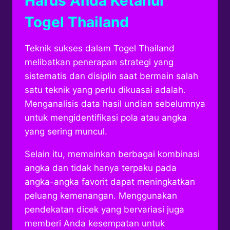
Harus Anda Ketahui
Togel Thailand
​Teknik sukses dalam Togel Thailand
melibatkan penerapan strategi yang
sistematis dan disiplin saat bermain salah
satu teknik yang perlu dikuasai adalah.
Menganalisis data hasil undian sebelumnya
untuk mengidentifikasi pola atau angka
yang sering muncul.
Selain itu, memainkan berbagai kombinasi
angka dan tidak hanya terpaku pada
angka-angka favorit dapat meningkatkan
peluang kemenangan. Menggunakan
pendekatan dicek yang bervariasi juga
memberi Anda kesempatan untuk