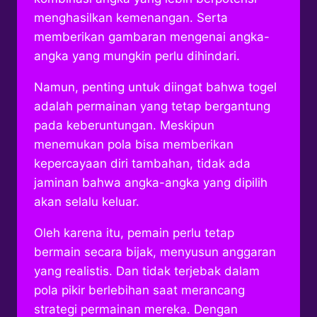
menghasilkan kemenangan. Serta
memberikan gambaran mengenai angka-
angka yang mungkin perlu dihindari.
Namun, penting untuk diingat bahwa togel
adalah permainan yang tetap bergantung
pada keberuntungan. Meskipun
menemukan pola bisa memberikan
kepercayaan diri tambahan, tidak ada
jaminan bahwa angka-angka yang dipilih
akan selalu keluar.
Oleh karena itu, pemain perlu tetap
bermain secara bijak, menyusun anggaran
yang realistis. Dan tidak terjebak dalam
pola pikir berlebihan saat merancang
strategi permainan mereka. Dengan