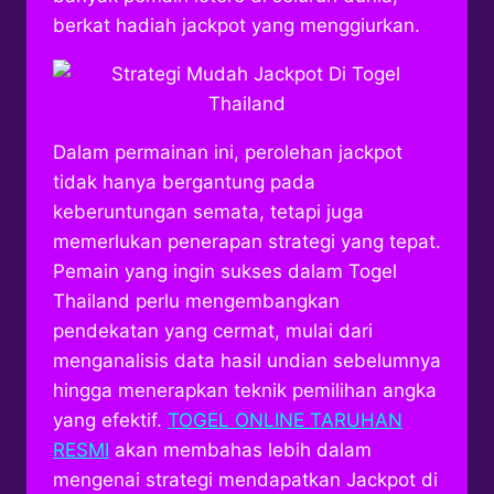
berkat hadiah jackpot yang menggiurkan.
Dalam permainan ini, perolehan jackpot
tidak hanya bergantung pada
keberuntungan semata, tetapi juga
memerlukan penerapan strategi yang tepat.​
Pemain yang ingin sukses dalam Togel
Thailand perlu mengembangkan
pendekatan yang cermat, mulai dari
menganalisis data hasil undian sebelumnya
hingga menerapkan teknik pemilihan angka
yang efektif.
TOGEL ONLINE TARUHAN
RESMI
akan membahas lebih dalam
mengenai strategi mendapatkan Jackpot di