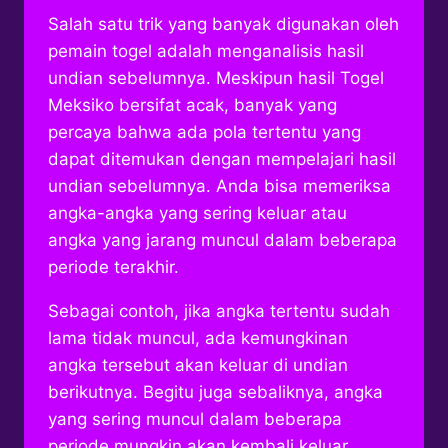
Salah satu trik yang banyak digunakan oleh
pemain togel adalah menganalisis hasil
undian sebelumnya. Meskipun hasil Togel
Meksiko bersifat acak, banyak yang
percaya bahwa ada pola tertentu yang
dapat ditemukan dengan mempelajari hasil
undian sebelumnya. Anda bisa memeriksa
angka-angka yang sering keluar atau
angka yang jarang muncul dalam beberapa
periode terakhir.
Sebagai contoh, jika angka tertentu sudah
lama tidak muncul, ada kemungkinan
angka tersebut akan keluar di undian
berikutnya. Begitu juga sebaliknya, angka
yang sering muncul dalam beberapa
periode mungkin akan kembali keluar.