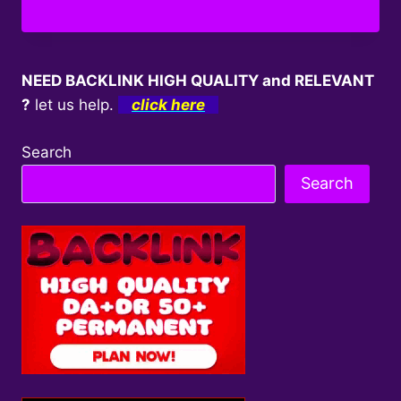
NEED BACKLINK HIGH QUALITY and RELEVANT
?
let us help.
click here
Search
Search