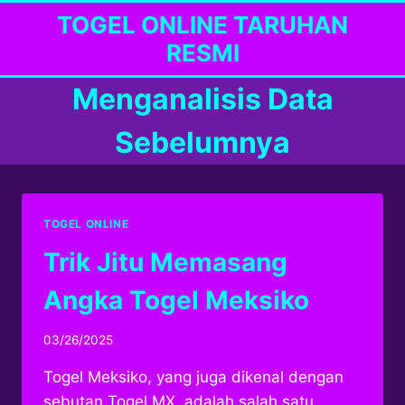
Skip
TOGEL ONLINE TARUHAN
to
RESMI
content
Menganalisis Data
Sebelumnya
TOGEL ONLINE
Trik Jitu Memasang
Angka Togel Meksiko
By
03/26/2025
adminyangyang
Togel Meksiko, yang juga dikenal dengan
sebutan Togel MX, adalah salah satu