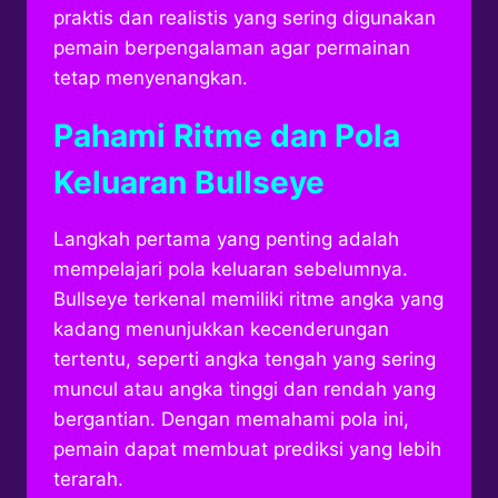
praktis dan realistis yang sering digunakan
pemain berpengalaman agar permainan
tetap menyenangkan.
Pahami Ritme dan Pola
Keluaran Bullseye
Langkah pertama yang penting adalah
mempelajari pola keluaran sebelumnya.
Bullseye terkenal memiliki ritme angka yang
kadang menunjukkan kecenderungan
tertentu, seperti angka tengah yang sering
muncul atau angka tinggi dan rendah yang
bergantian. Dengan memahami pola ini,
pemain dapat membuat prediksi yang lebih
terarah.