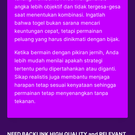
angka lebih objektif dan tidak tergesa-gesa
saat menentukan kombinasi. Ingatlah
bahwa togel bukan sarana mencari
keuntungan cepat, tetapi permainan
peluang yang harus dinikmati dengan bijak.
Ketika bermain dengan pikiran jernih, Anda
lebih mudah menilai apakah strategi
tertentu perlu dipertahankan atau diganti.
Sikap realistis juga membantu menjaga
harapan tetap sesuai kenyataan sehingga
permainan tetap menyenangkan tanpa
tekanan.
NEED BACKLINK HIGH QUALITY and RELEVANT