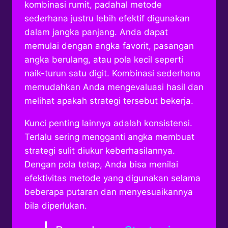
kombinasi rumit, padahal metode
sederhana justru lebih efektif digunakan
dalam jangka panjang. Anda dapat
memulai dengan angka favorit, pasangan
angka berulang, atau pola kecil seperti
naik-turun satu digit. Kombinasi sederhana
memudahkan Anda mengevaluasi hasil dan
melihat apakah strategi tersebut bekerja.
Kunci penting lainnya adalah konsistensi.
Terlalu sering mengganti angka membuat
strategi sulit diukur keberhasilannya.
Dengan pola tetap, Anda bisa menilai
efektivitas metode yang digunakan selama
beberapa putaran dan menyesuaikannya
bila diperlukan.