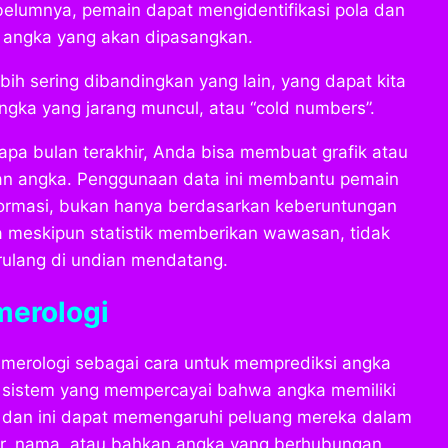
elumnya, pemain dapat mengidentifikasi pola dan
 angka yang akan dipasangkan.
ih sering dibandingkan yang lain, yang dapat kita
ngka yang jarang muncul, atau “cold numbers”.
apa bulan terakhir, Anda bisa membuat grafik atau
an angka. Penggunaan data ini membantu pemain
ormasi, bukan hanya berdasarkan keberuntungan
 meskipun statistik memberikan wawasan, tidak
ulang di undian mendatang.
erologi
merologi sebagai cara untuk memprediksi angka
 sistem yang mempercayai bahwa angka memiliki
 dan ini dapat memengaruhi peluang mereka dalam
ir, nama, atau bahkan angka yang berhubungan