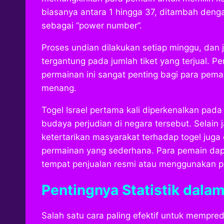
biasanya antara 1 hingga 37, ditambah deng
sebagai “power number”.
Proses undian dilakukan setiap minggu, dan 
tergantung pada jumlah tiket yang terjual
permainan ini sangat penting bagi para pem
menang.
Togel Israel pertama kali diperkenalkan pada
budaya perjudian di negara tersebut. Selain
ketertarikan masyarakat terhadap togel jug
permainan yang sederhana. Para pemain dapa
tempat penjualan resmi atau menggunakan pl
Pentingnya Statistik dala
Salah satu cara paling efektif untuk mempredik