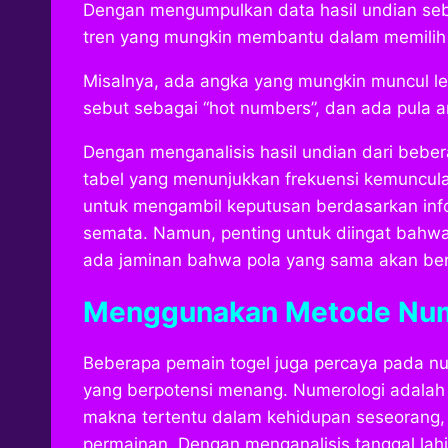
Dengan mengumpulkan data hasil undian seb
tren yang mungkin membantu dalam memilih
Misalnya, ada angka yang mungkin muncul leb
sebut sebagai “hot numbers”, dan ada pula a
Dengan menganalisis hasil undian dari beber
tabel yang menunjukkan frekuensi kemuncul
untuk mengambil keputusan berdasarkan inf
semata. Namun, penting untuk diingat bahwa
ada jaminan bahwa pola yang sama akan ber
Menggunakan Metode Num
Beberapa pemain togel juga percaya pada nu
yang berpotensi menang. Numerologi adalah
makna tertentu dalam kehidupan seseorang,
permainan. Dengan menganalisis tanggal lah