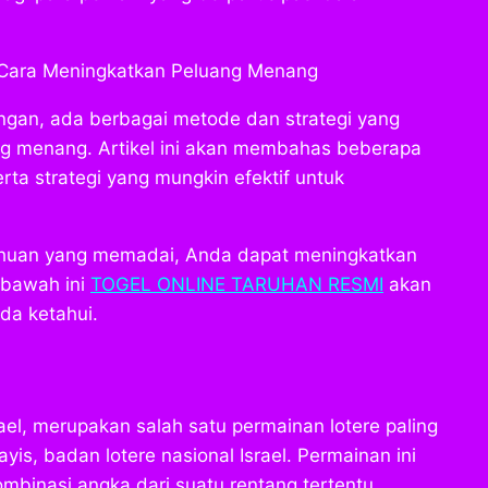
gan, ada berbagai metode dan strategi yang
ng menang. Artikel ini akan membahas beberapa
rta strategi yang mungkin efektif untuk
huan yang memadai, Anda dapat meningkatkan
ibawah ini
TOGEL ONLINE TARUHAN RESMI
akan
da ketahui.
srael, merupakan salah satu permainan lotere paling
yis, badan lotere nasional Israel. Permainan ini
binasi angka dari suatu rentang tertentu,