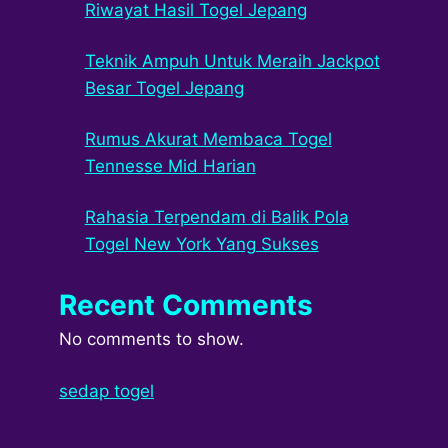
Riwayat Hasil Togel Jepang
Teknik Ampuh Untuk Meraih Jackpot
Besar Togel Jepang
Rumus Akurat Membaca Togel
Tennesse Mid Harian
Rahasia Terpendam di Balik Pola
Togel New York Yang Sukses
Recent Comments
No comments to show.
sedap togel