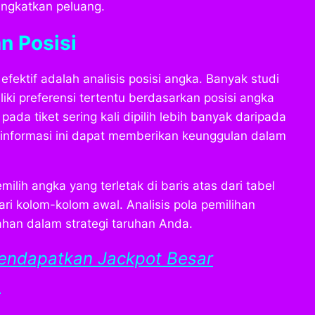
ingkatkan peluang.
n Posisi
ektif adalah analisis posisi angka. Banyak studi
ki preferensi tertentu berdasarkan posisi angka
pada tiket sering kali dipilih lebih banyak daripada
informasi ini dapat memberikan keunggulan dalam
ilih angka yang terletak di baris atas dari tabel
i kolom-kolom awal. Analisis pola pemilihan
an dalam strategi taruhan Anda.
endapatkan Jackpot Besar
a