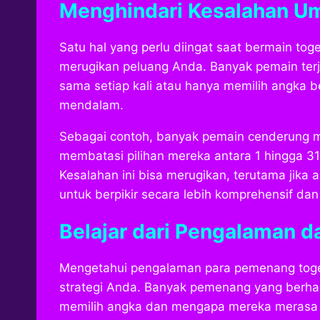
Menghindari Kesalahan U
Satu hal yang perlu diingat saat bermain to
merugikan peluang Anda. Banyak pemain terj
sama setiap kali atau hanya memilih angka b
mendalam.
Sebagai contoh, banyak pemain cenderung me
membatasi pilihan mereka antara 1 hingga 31,
Kesalahan ini bisa merugikan, terutama jika a
untuk berpikir secara lebih komprehensif dan
Belajar dari Pengalaman 
Mengetahui pengalaman para pemenang togel
strategi Anda. Banyak pemenang yang berhas
memilih angka dan mengapa mereka merasa 