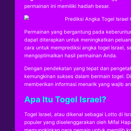
permainan ini memiliki hadiah besar.
Permainan yang bergantung pada keberuntun
dapat diterapkan untuk meningkatkan pelua
cara untuk memprediksi angka togel Israel, se
mengoptimalkan hasil permainan Anda.
Dengan pendekatan yang tepat dan pengeta
kemungkinan sukses dalam bermain togel. D
memberikan informasi menarik yang wajib an
Apa Itu Togel Israel?
Togel Israel, atau dikenal sebagai Lotto di I
populer yang diselenggarakan oleh Mifal Hapa
memungkinkan para pemain untuk memilih kom