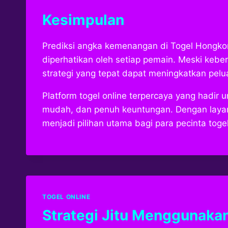
Kesimpulan
Prediksi angka kemenangan di Togel Hongko
diperhatikan oleh setiap pemain. Meski keber
strategi yang tepat dapat meningkatkan pel
Platform togel online terpercaya yang hadi
mudah, dan penuh keuntungan. Dengan layana
menjadi pilihan utama bagi para pecinta togel
TOGEL ONLINE
Strategi Jitu Menggunaka