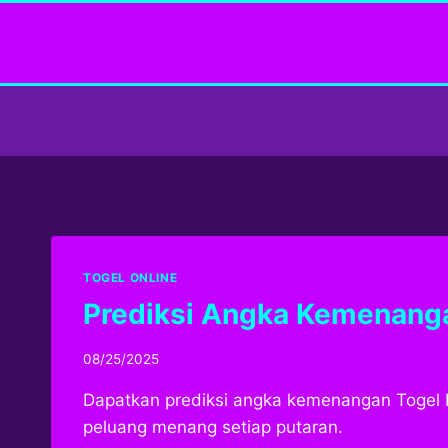
Skip
to
content
TOGEL ONLINE
Prediksi Angka Kemenang
By
08/25/2025
adminyangyang
Dapatkan prediksi angka kemenangan Togel 
peluang menang setiap putaran.