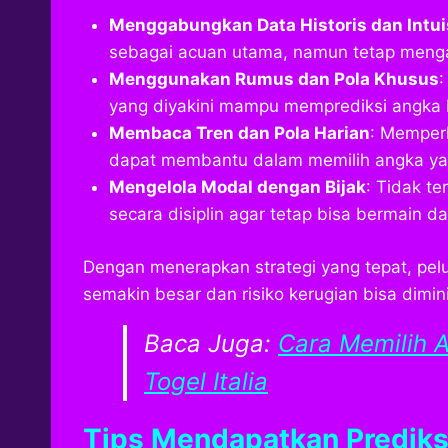
Menggabungkan Data Historis dan Intui
sebagai acuan utama, namun tetap mengan
Menggunakan Rumus dan Pola Khusus
:
yang diyakini mampu memprediksi angka k
Membaca Tren dan Pola Harian
: Memperh
dapat membantu dalam memilih angka yan
Mengelola Modal dengan Bijak
: Tidak t
secara disiplin agar tetap bisa bermain d
Dengan menerapkan strategi yang tepat, p
semakin besar dan risiko kerugian bisa dimini
Baca Juga:
Cara Memilih 
Togel Italia
Tips Mendapatkan Prediks