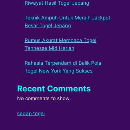
Riwayat Hasil Togel Jepang
Teknik Ampuh Untuk Meraih Jackpot
Besar Togel Jepang
Rumus Akurat Membaca Togel
Tennesse Mid Harian
Rahasia Terpendam di Balik Pola
Togel New York Yang Sukses
Recent Comments
No comments to show.
sedap togel