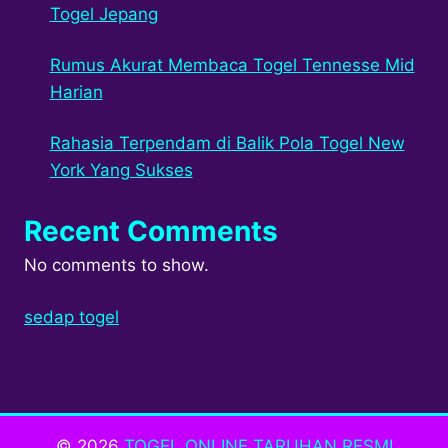
Togel Jepang
Rumus Akurat Membaca Togel Tennesse Mid
Harian
Rahasia Terpendam di Balik Pola Togel New
York Yang Sukses
Recent Comments
No comments to show.
sedap togel
© 2026
TOGEL ONLINE TARUHAN RESMI