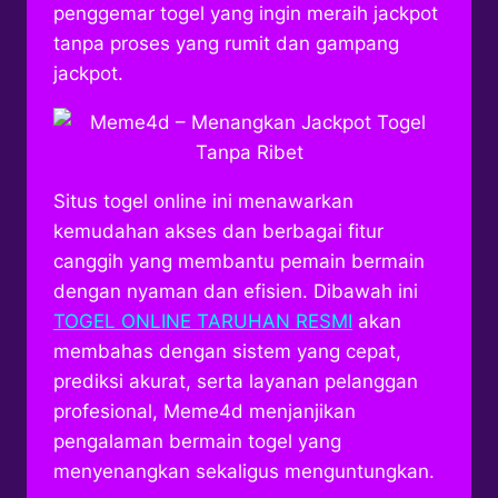
penggemar togel yang ingin meraih jackpot
tanpa proses yang rumit dan gampang
jackpot.
Situs togel online ini menawarkan
kemudahan akses dan berbagai fitur
canggih yang membantu pemain bermain
dengan nyaman dan efisien. Dibawah ini
TOGEL ONLINE TARUHAN RESMI
akan
membahas dengan sistem yang cepat,
prediksi akurat, serta layanan pelanggan
profesional, Meme4d menjanjikan
pengalaman bermain togel yang
menyenangkan sekaligus menguntungkan.