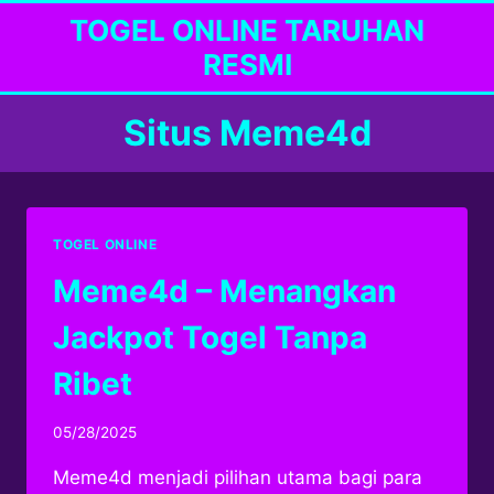
Skip
TOGEL ONLINE TARUHAN
to
RESMI
content
Situs Meme4d
TOGEL ONLINE
Meme4d – Menangkan
Jackpot Togel Tanpa
Ribet
By
05/28/2025
adminyangyang
Meme4d menjadi pilihan utama bagi para