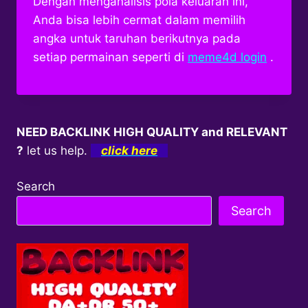
Dengan menganalisis pola keluaran ini,
Anda bisa lebih cermat dalam memilih
angka untuk taruhan berikutnya pada
setiap permainan seperti di
meme4d login
.
NEED BACKLINK HIGH QUALITY and RELEVANT
?
let us help.
click here
Search
Search