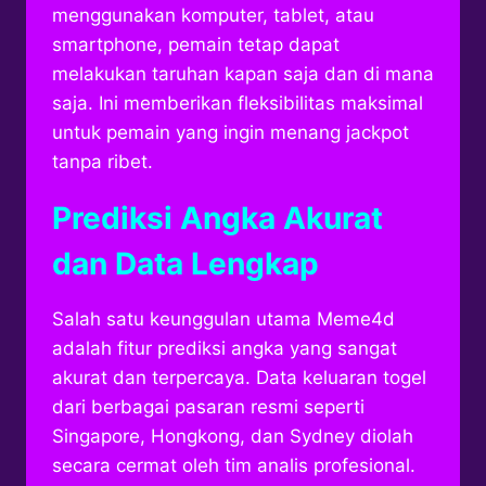
menggunakan komputer, tablet, atau
smartphone, pemain tetap dapat
melakukan taruhan kapan saja dan di mana
saja. Ini memberikan fleksibilitas maksimal
untuk pemain yang ingin menang jackpot
tanpa ribet.
Prediksi Angka Akurat
dan Data Lengkap
Salah satu keunggulan utama Meme4d
adalah fitur prediksi angka yang sangat
akurat dan terpercaya. Data keluaran togel
dari berbagai pasaran resmi seperti
Singapore, Hongkong, dan Sydney diolah
secara cermat oleh tim analis profesional.