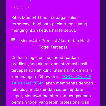
By
05/28/2025
adminyangyang
Situs Meme4d hadir sebagai solusi
terpercaya bagi para pecinta togel yang
menginginkan kedua hal tersebut.
Di dunia togel online, mendapatkan
prediksi yang akurat dan informasi hasil
tercepat adalah kunci utama untuk meraih
kemenangan. Dibawah ini
TOGEL ONLINE
TARUHAN RESMI
akan membahas dengan
teknologi mutakhir dan sistem update
cepat, Meme4d memberikan pengalaman
bermain togel yang lebih profesional dan