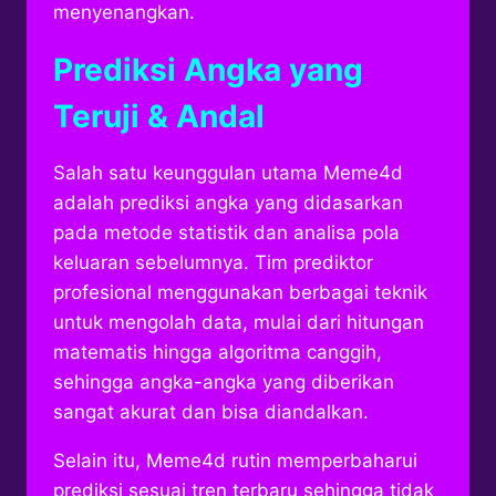
menyenangkan.
Prediksi Angka yang
Teruji & Andal
Salah satu keunggulan utama Meme4d
adalah prediksi angka yang didasarkan
pada metode statistik dan analisa pola
keluaran sebelumnya. Tim prediktor
profesional menggunakan berbagai teknik
untuk mengolah data, mulai dari hitungan
matematis hingga algoritma canggih,
sehingga angka-angka yang diberikan
sangat akurat dan bisa diandalkan.
Selain itu, Meme4d rutin memperbaharui
prediksi sesuai tren terbaru sehingga tidak