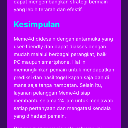
dapat mengembangkan strategi bermain
yang lebih terarah dan efektif.
Kesimpulan
Meme4d didesain dengan antarmuka yang
user-friendly dan dapat diakses dengan
mudah melalui berbagai perangkat, baik
PC maupun smartphone. Hal ini
memungkinkan pemain untuk mendapatkan
prediksi dan hasil togel kapan saja dan di
mana saja tanpa hambatan. Selain itu,
layanan pelanggan Meme4d siap
membantu selama 24 jam untuk menjawab
setiap pertanyaan dan mengatasi kendala
yang dihadapi pemain.