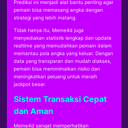
Prediksi ini menjadi alat bantu penting agar
pemain bisa memasang angka dengan
strategi yang lebih matang.
Tidak hanya itu, Meme4d juga
menyediakan statistik lengkap dan update
realtime yang memudahkan pemain dalam
memantau pola angka yang keluar. Dengan
data yang transparan dan mudah diakses,
pemain bisa meminimalkan risiko dan
meningkatkan peluang untuk meraih
jackpot besar.
Sistem Transaksi Cepat
dan Aman
Meme4d sangat memperhatikan