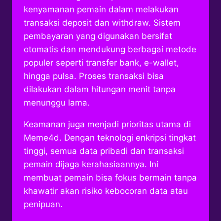
kenyamanan pemain dalam melakukan
transaksi deposit dan withdraw. Sistem
pembayaran yang digunakan bersifat
otomatis dan mendukung berbagai metode
populer seperti transfer bank, e-wallet,
hingga pulsa. Proses transaksi bisa
dilakukan dalam hitungan menit tanpa
menunggu lama.
Keamanan juga menjadi prioritas utama di
Meme4d. Dengan teknologi enkripsi tingkat
tinggi, semua data pribadi dan transaksi
pemain dijaga kerahasiaannya. Ini
membuat pemain bisa fokus bermain tanpa
khawatir akan risiko kebocoran data atau
penipuan.