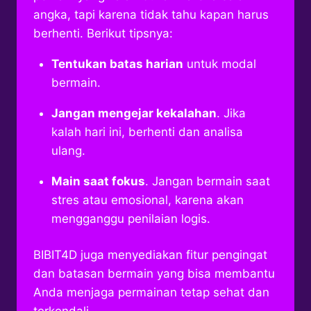
angka, tapi karena tidak tahu kapan harus
berhenti. Berikut tipsnya:
Tentukan batas harian
untuk modal
bermain.
Jangan mengejar kekalahan
. Jika
kalah hari ini, berhenti dan analisa
ulang.
Main saat fokus
. Jangan bermain saat
stres atau emosional, karena akan
mengganggu penilaian logis.
BIBIT4D juga menyediakan fitur pengingat
dan batasan bermain yang bisa membantu
Anda menjaga permainan tetap sehat dan