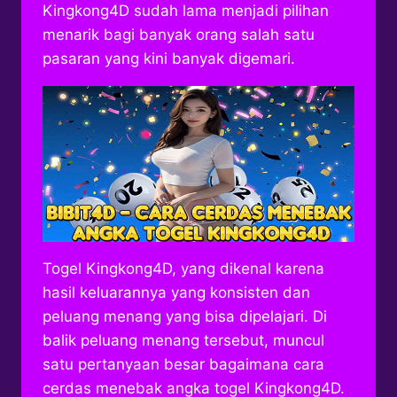
Kingkong4D sudah lama menjadi pilihan
menarik bagi banyak orang salah satu
pasaran yang kini banyak digemari.
Togel Kingkong4D, yang dikenal karena
hasil keluarannya yang konsisten dan
peluang menang yang bisa dipelajari. Di
balik peluang menang tersebut, muncul
satu pertanyaan besar bagaimana cara
cerdas menebak angka togel Kingkong4D.