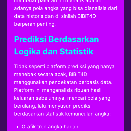
membuat pasaran ini menarik adalah
adanya pola angka yang bisa dianalisis dari
data historis dan di sinilah BIBIT4D
berperan penting.
Prediksi Berdasarkan
Logika dan Statistik
Tidak seperti platform prediksi yang hanya
menebak secara acak, BIBIT4D
menggunakan pendekatan berbasis data.
Platform ini menganalisis ribuan hasil
keluaran sebelumnya, mencari pola yang
berulang, lalu menyusun prediksi
berdasarkan statistik kemunculan angka:
Grafik tren angka harian.