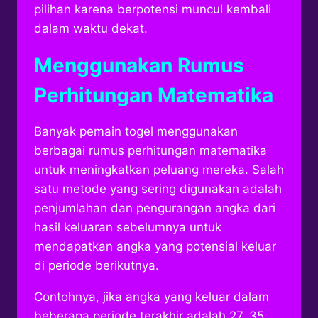
pilihan karena berpotensi muncul kembali
dalam waktu dekat.
Menggunakan Rumus
Perhitungan Matematika
Banyak pemain togel menggunakan
berbagai rumus perhitungan matematika
untuk meningkatkan peluang mereka. Salah
satu metode yang sering digunakan adalah
penjumlahan dan pengurangan angka dari
hasil keluaran sebelumnya untuk
mendapatkan angka yang potensial keluar
di periode berikutnya.
Contohnya, jika angka yang keluar dalam
beberapa periode terakhir adalah 27, 35,