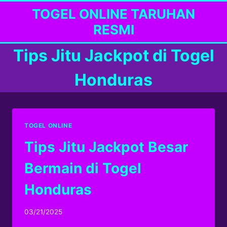
Skip
TOGEL ONLINE TARUHAN
to
RESMI
content
Tips Jitu Jackpot di Togel
Honduras
TOGEL ONLINE
Tips Jitu Jackpot Besar
Bermain di Togel
Honduras
By
03/21/2025
adminyangyang