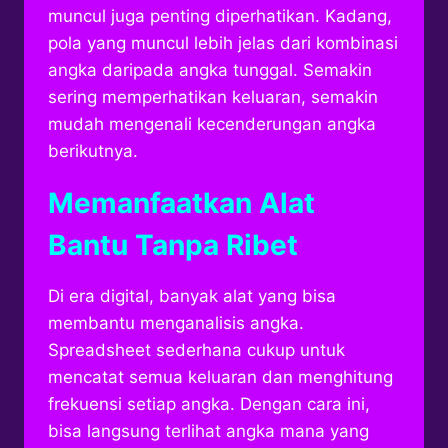
muncul juga penting diperhatikan. Kadang,
pola yang muncul lebih jelas dari kombinasi
angka daripada angka tunggal. Semakin
sering memperhatikan keluaran, semakin
mudah mengenali kecenderungan angka
berikutnya.
Memanfaatkan Alat
Bantu Tanpa Ribet
Di era digital, banyak alat yang bisa
membantu menganalisis angka.
Spreadsheet sederhana cukup untuk
mencatat semua keluaran dan menghitung
frekuensi setiap angka. Dengan cara ini,
bisa langsung terlihat angka mana yang