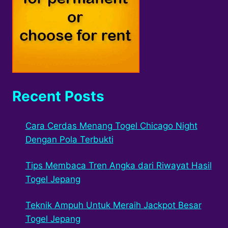
Recent Posts
Cara Cerdas Menang Togel Chicago Night
Dengan Pola Terbukti
Tips Membaca Tren Angka dari Riwayat Hasil
Togel Jepang
Teknik Ampuh Untuk Meraih Jackpot Besar
Togel Jepang