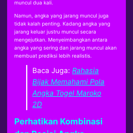
muncul dua kali.
Namun, angka yang jarang muncul juga
tidak kalah penting. Kadang angka yang
jarang keluar justru muncul secara
mengejutkan. Menyeimbangkan antara
angka yang sering dan jarang muncul akan
membuat prediksi lebih realistis.
Baca Juga:
Rahasia
Bijak Memahami Pola
Angka Togel Maroko
2D
Perhatikan Kombinasi