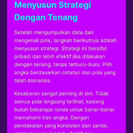
Menyusun Strategi
Dengan Tenang
Setelah mengumpulkan data dan
mengenali pola, langkah berikutnya adalah
menyusun strategi. Strategi ini bersifat
pribadi dan lebih efektif jika dilakukan
dengan tenang, tanpa terburu-buru. Pilih
angka berdasarkan catatan dan pola yang
telah dianalisis.
Kesabaran sangat penting di sini. Tidak
semua pola langsung terlihat, kadang
butuh beberapa ronde untuk benar-benar
memahami tren angka. Dengan
pendekatan yang konsisten dan santai,