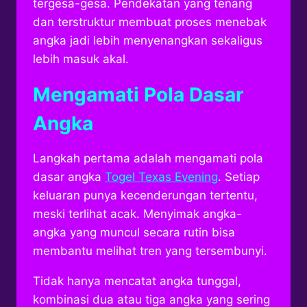
tergesa-gesa. Pendekatan yang tenang
dan terstruktur membuat proses menebak
angka jadi lebih menyenangkan sekaligus
lebih masuk akal.
Mengamati Pola Dasar
Angka
Langkah pertama adalah mengamati pola
dasar angka
Togel Texas Evening
. Setiap
keluaran punya kecenderungan tertentu,
meski terlihat acak. Menyimak angka-
angka yang muncul secara rutin bisa
membantu melihat tren yang tersembunyi.
Tidak hanya mencatat angka tunggal,
kombinasi dua atau tiga angka yang sering