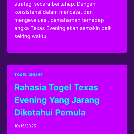
strategi secara bertahap. Dengan
konsistensi dalam mencatat dan
mengevaluasi, pemahaman terhadap
angka Texas Evening akan semakin baik
seiring waktu.
TOGEL ONLINE
Rahasia Togel Texas
Evening Yang Jarang
Diketahui Pemula
By
10/15/2025
adminyangyang