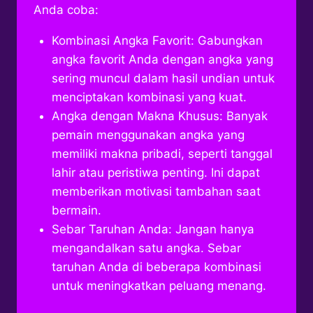
Anda coba:
Kombinasi Angka Favorit: Gabungkan
angka favorit Anda dengan angka yang
sering muncul dalam hasil undian untuk
menciptakan kombinasi yang kuat.
Angka dengan Makna Khusus: Banyak
pemain menggunakan angka yang
memiliki makna pribadi, seperti tanggal
lahir atau peristiwa penting. Ini dapat
memberikan motivasi tambahan saat
bermain.
Sebar Taruhan Anda: Jangan hanya
mengandalkan satu angka. Sebar
taruhan Anda di beberapa kombinasi
untuk meningkatkan peluang menang.