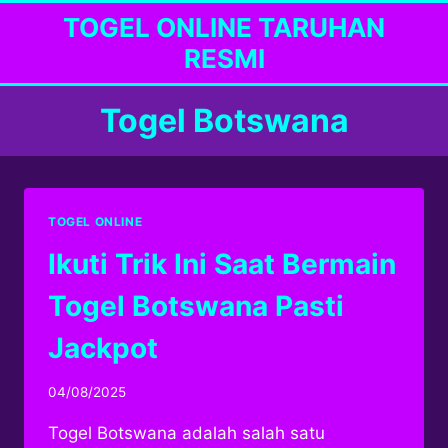
Skip
TOGEL ONLINE TARUHAN
to
RESMI
content
Togel Botswana
TOGEL ONLINE
Ikuti Trik Ini Saat Bermain
Togel Botswana Pasti
Jackpot
By
04/08/2025
adminyangyang
Togel Botswana adalah salah satu