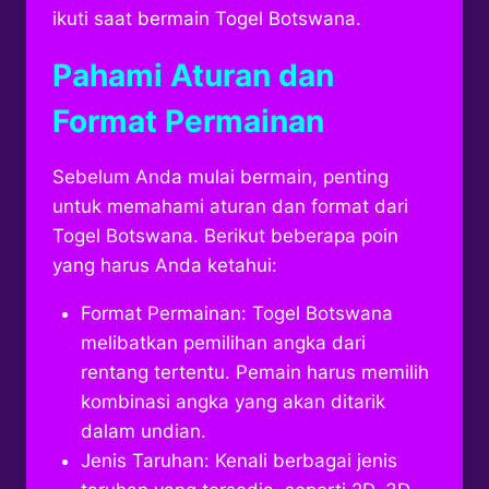
ikuti saat bermain Togel Botswana.
Pahami Aturan dan
Format Permainan
Sebelum Anda mulai bermain, penting
untuk memahami aturan dan format dari
Togel Botswana. Berikut beberapa poin
yang harus Anda ketahui:
Format Permainan: Togel Botswana
melibatkan pemilihan angka dari
rentang tertentu. Pemain harus memilih
kombinasi angka yang akan ditarik
dalam undian.
Jenis Taruhan: Kenali berbagai jenis