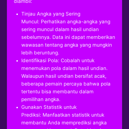
diambil:
Tinjau Angka yang Sering
Muncul: Perhatikan angka-angka yang
sering muncul dalam hasil undian
sebelumnya. Data ini dapat memberikan
wawasan tentang angka yang mungkin
lebih beruntung.
Identifikasi Pola: Cobalah untuk
menemukan pola dalam hasil undian.
Walaupun hasil undian bersifat acak,
beberapa pemain percaya bahwa pola
tertentu bisa membantu dalam
pemilihan angka.
Gunakan Statistik untuk
Prediksi: Manfaatkan statistik untuk
membantu Anda memprediksi angka