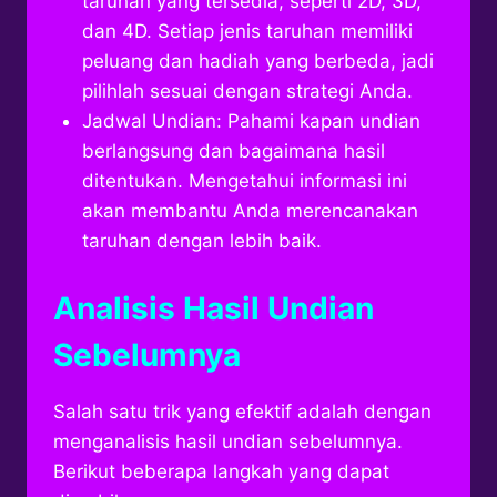
taruhan yang tersedia, seperti 2D, 3D,
dan 4D. Setiap jenis taruhan memiliki
peluang dan hadiah yang berbeda, jadi
pilihlah sesuai dengan strategi Anda.
Jadwal Undian: Pahami kapan undian
berlangsung dan bagaimana hasil
ditentukan. Mengetahui informasi ini
akan membantu Anda merencanakan
taruhan dengan lebih baik.
Analisis Hasil Undian
Sebelumnya
Salah satu trik yang efektif adalah dengan
menganalisis hasil undian sebelumnya.
Berikut beberapa langkah yang dapat