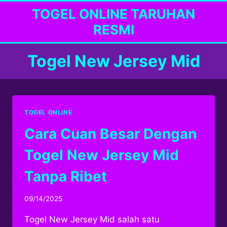
Skip
TOGEL ONLINE TARUHAN
to
RESMI
content
Togel New Jersey Mid
TOGEL ONLINE
Cara Cuan Besar Dengan
Togel New Jersey Mid
Tanpa Ribet
By
09/14/2025
adminyangyang
Togel New Jersey Mid salah satu