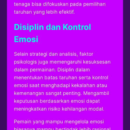
tenaga bisa difokuskan pada pemilihan
taruhan yang lebih efektif.
Disiplin dan Kontrol
Emosi
Selain strategi dan analisis, faktor
psikologis juga memengaruhi kesuksesan
dalam permainan. Disiplin dalam
menentukan batas taruhan serta kontrol
emosi saat menghadapi kekalahan atau
kemenangan sangat penting. Mengambil
keputusan berdasarkan emosi dapat
meningkatkan risiko kehilangan modal.
Pemain yang mampu mengelola emosi
biasanya mampu bertindak lebih rasional,