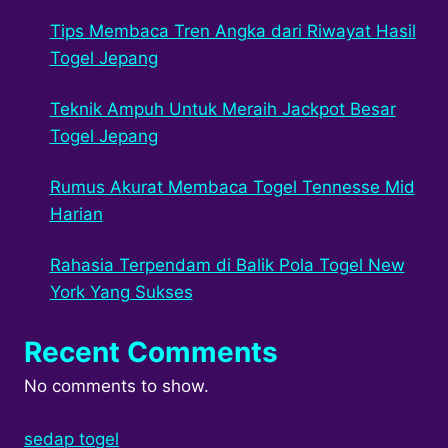
Tips Membaca Tren Angka dari Riwayat Hasil
Togel Jepang
Teknik Ampuh Untuk Meraih Jackpot Besar
Togel Jepang
Rumus Akurat Membaca Togel Tennesse Mid
Harian
Rahasia Terpendam di Balik Pola Togel New
York Yang Sukses
Recent Comments
No comments to show.
sedap togel