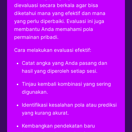
dievaluasi secara berkala agar bisa
diketahui mana yang efektif dan mana
yang perlu diperbaiki. Evaluasi ini juga
membantu Anda memahami pola
permainan pribadi.
Cara melakukan evaluasi efektif:
Catat angka yang Anda pasang dan
hasil yang diperoleh setiap sesi.
Tinjau kembali kombinasi yang sering
digunakan.
Identifikasi kesalahan pola atau prediksi
yang kurang akurat.
Kembangkan pendekatan baru