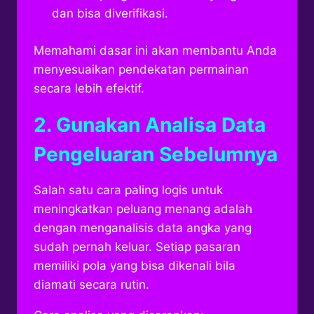
dan bisa diverifikasi.
Memahami dasar ini akan membantu Anda
menyesuaikan pendekatan permainan
secara lebih efektif.
2. Gunakan Analisa Data
Pengeluaran Sebelumnya
Salah satu cara paling logis untuk
meningkatkan peluang menang adalah
dengan menganalisis data angka yang
sudah pernah keluar. Setiap pasaran
memiliki pola yang bisa dikenali bila
diamati secara rutin.