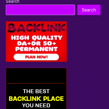
Search
Search