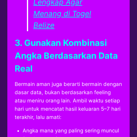
Lengkap Agar
Menang di Togel
Belize
3. Gunakan Kombinasi
Angka Berdasarkan Data
Real
Bermain aman juga berarti bermain dengan
dasar data, bukan berdasarkan feeling
atau meniru orang lain. Ambil waktu setiap
hari untuk mencatat hasil keluaran 5–7 hari
terakhir, lalu amati:
Angka mana yang paling sering muncul