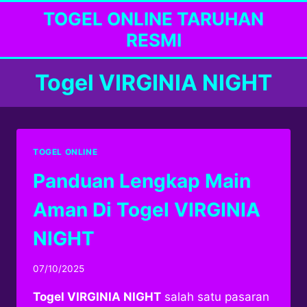
Skip
TOGEL ONLINE TARUHAN
to
RESMI
content
Togel VIRGINIA NIGHT
TOGEL ONLINE
Panduan Lengkap Main
Aman Di Togel VIRGINIA
NIGHT
By
07/10/2025
adminyangyang
Togel VIRGINIA NIGHT
salah satu pasaran