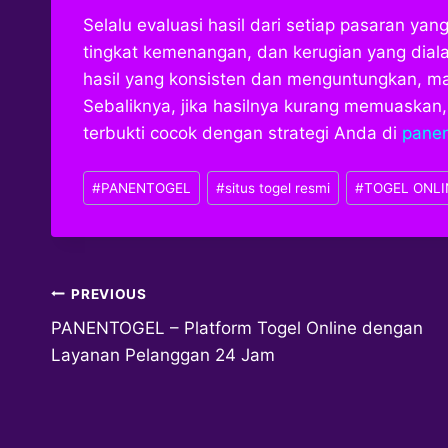
Selalu evaluasi hasil dari setiap pasaran ya
tingkat kemenangan, dan kerugian yang diala
hasil yang konsisten dan menguntungkan, ma
Sebaliknya, jika hasilnya kurang memuaskan
terbukti cocok dengan strategi Anda di
panen
Post
#
PANENTOGEL
#
situs togel resmi
#
TOGEL ONLI
Tags:
Post
PREVIOUS
PANENTOGEL – Platform Togel Online dengan
navigation
Layanan Pelanggan 24 Jam