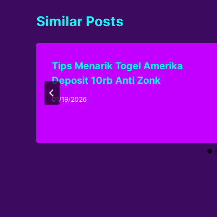
Similar Posts
Tips Menarik Togel Amerika
Deposit 10rb Anti Zonk
By
01/19/2026
Beary