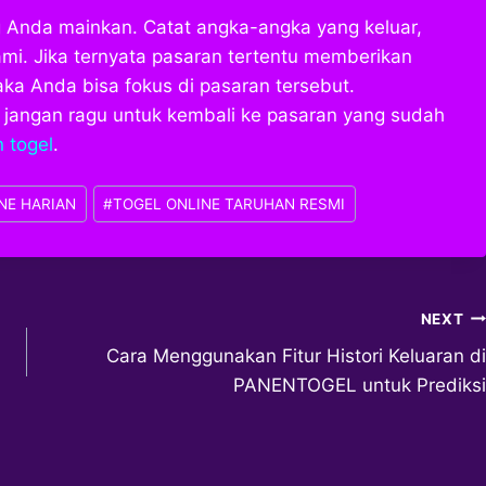
ng Anda mainkan. Catat angka-angka yang keluar,
mi. Jika ternyata pasaran tertentu memberikan
ka Anda bisa fokus di pasaran tersebut.
, jangan ragu untuk kembali ke pasaran yang sudah
 togel
.
NE HARIAN
#
TOGEL ONLINE TARUHAN RESMI
NEXT
Cara Menggunakan Fitur Histori Keluaran di
PANENTOGEL untuk Prediksi