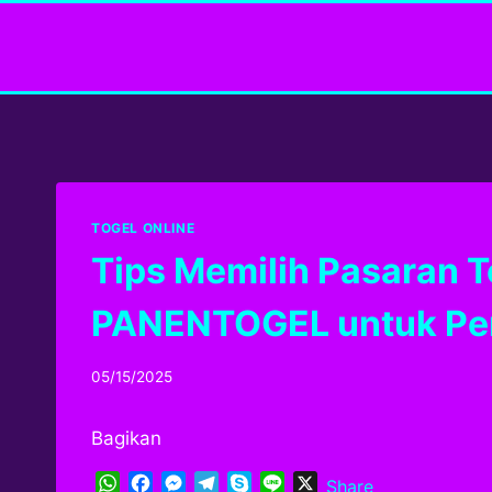
Skip
to
content
TOGEL ONLINE
Tips Memilih Pasaran T
PANENTOGEL untuk Pe
By
05/15/2025
adminyangyang
Bagikan
W
F
M
T
S
L
X
Share