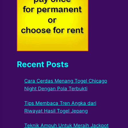
Recent Posts
Cara Cerdas Menang Togel Chicago
Night Dengan Pola Terbukti
Tips Membaca Tren Angka dari
Riwayat Hasil Togel Jepang
Teknik Ampuh Untuk Meraih Jackpot