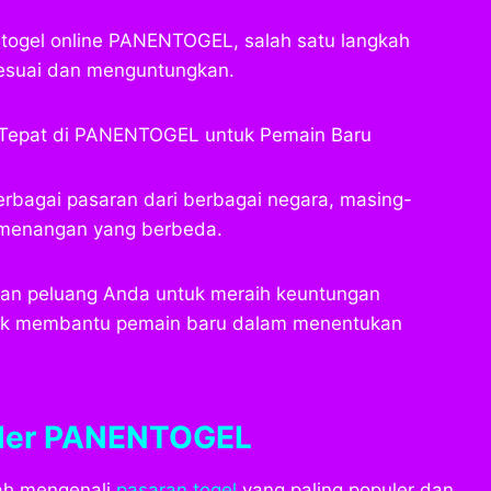
 togel online PANENTOGEL, salah satu langkah
sesuai dan menguntungkan.
erbagai pasaran dari berbagai negara, masing-
kemenangan yang berbeda.
kan peluang Anda untuk meraih keuntungan
untuk membantu pemain baru dalam menentukan
puler PANENTOGEL
ah mengenali
pasaran togel
yang paling populer dan