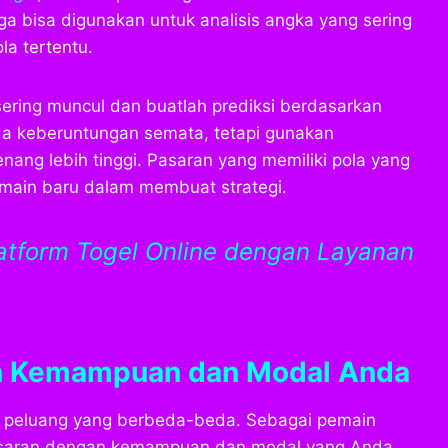
ga bisa digunakan untuk analisis angka yang sering
la tertentu.
ring muncul dan buatlah prediksi berdasarkan
da keberuntungan semata, tetapi gunakan
enang lebih tinggi. Pasaran yang memiliki pola yang
ain baru dalam membuat strategi.
tform Togel Online dengan Layanan
n Kemampuan dan Modal Anda
dan peluang yang berbeda-beda. Sebagai pemain
 pasaran dengan kemampuan dan modal yang Anda