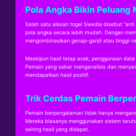
Pola Angka Bikin Peluang
Salah satu alasan togel Swedia disebut “ant
pola angka secara lebih mudah. Dengan mem
mengombinasikan genap-ganjil atau tinggi-r
Meskipun hasil tetap acak, penggunaan dat
Pemain yang sabar menganalisis dan menyesu
mendapatkan hasil positif.
Trik Cerdas Pemain Berp
Pemain berpengalaman tidak hanya mengandalk
Mereka biasanya menggunakan sistem taruhan
seiring hasil yang didapat.