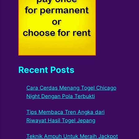
Recent Posts
Cara Cerdas Menang Togel Chicago
Night Dengan Pola Terbukti
Tips Membaca Tren Angka dari
Riwayat Hasil Togel Jepang
Teknik Ampuh Untuk Meraih Jackpot