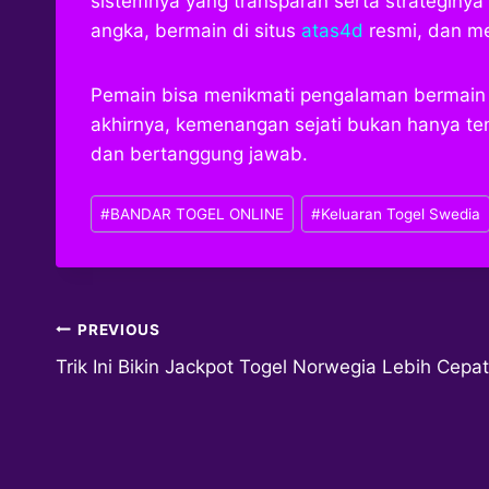
sistemnya yang transparan serta strateginy
angka, bermain di situs
atas4d
resmi, dan men
Pemain bisa menikmati pengalaman bermain 
akhirnya, kemenangan sejati bukan hanya ten
dan bertanggung jawab.
Post
#
BANDAR TOGEL ONLINE
#
Keluaran Togel Swedia
Tags:
Post
PREVIOUS
Trik Ini Bikin Jackpot Togel Norwegia Lebih Cepat
navigation