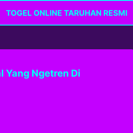
TOGEL ONLINE TARUHAN RESMI
l Yang Ngetren Di