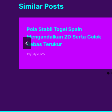
Similar Posts
Pola Stabil Togel Spain
Mengandalkan 2D Serta Colok
Bebas Terukur
By
12/31/2025
adminyangyang