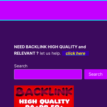
NEED BACKLINK HIGH QUALITY and
RELEVANT ?
let us help.
click here
Search
Search