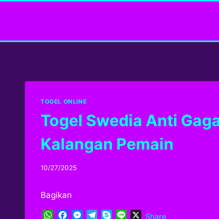
Skip
to
content
TOGEL ONLINE
Togel Swedia Anti Gaga
Kalangan Pemain
By
10/27/2025
adminyangyang
Bagikan
W
F
M
T
S
L
X
Share