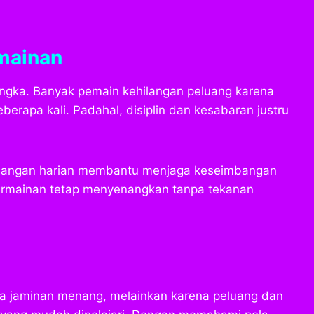
mainan
ngka. Banyak pemain kehilangan peluang karena
berapa kali. Padahal, disiplin dan kesabaran justru
enangan harian membantu menjaga keseimbangan
 permainan tetap menyenangkan tanpa tekanan
na jaminan menang, melainkan karena peluang dan