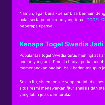
Namun, agar benar-benar bisa bermain dengan
pola, serta pendekatan yang tepat.
TOGEL O
beberapa tipsnya.
Kenapa Togel Swedia Jadi
Popularitas togel Swedia terus meningkat k
undian yang adil. Pemain hanya perlu meneb
memenangkan hadiah, baik harian maupun j
Selain itu, sistem online yang mudah diaks
situs resmi menawarkan fitur analisis dan s
yang lebih jelas dan terukur.