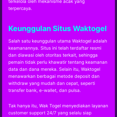
terkelola oleh mekanisme acak yang
terpercaya.
Keunggulan Situs Waktogel
Salah satu keunggulan utama Waktogel adalah
keamanannya. Situs ini telah terdaftar resmi
dan diawasi oleh otoritas terkait, sehingga
pemain tidak perlu khawatir tentang keamanan
data dan dana mereka. Selain itu, Waktogel
menawarkan berbagai metode deposit dan
withdraw yang mudah dan cepat, seperti
transfer bank, e-wallet, dan pulsa.
Tak hanya itu, Wak Togel menyediakan layanan
customer support 24/7 yang selalu siap