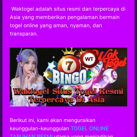
h
a
e
e
k
i
a
c
s
l
y
n
Waktogel adalah situs resmi dan terpercaya di
t
e
s
e
p
e
Asia yang memberikan pengalaman bermain
s
b
e
g
e
togel online yang aman, nyaman, dan
A
o
n
r
transparan.
p
o
g
a
p
k
e
m
r
Berikut ini, kami akan menguraikan
keunggulan-keunggulan
TOGEL ONLINE
TARUHAN RESMI
utama yang menjadikan