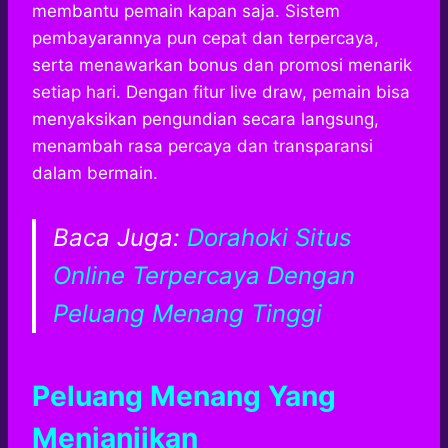
membantu pemain kapan saja. Sistem
pembayarannya pun cepat dan terpercaya,
serta menawarkan bonus dan promosi menarik
setiap hari. Dengan fitur live draw, pemain bisa
menyaksikan pengundian secara langsung,
menambah rasa percaya dan transparansi
dalam bermain.
Baca Juga:
Dorahoki Situs
Online Terpercaya Dengan
Peluang Menang Tinggi
Peluang Menang Yang
Menjanjikan