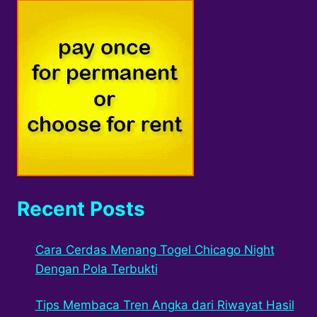
Recent Posts
Cara Cerdas Menang Togel Chicago Night
Dengan Pola Terbukti
Tips Membaca Tren Angka dari Riwayat Hasil