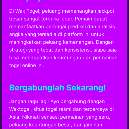
Di Wak Togel, peluang memenangkan jackpot
besar sangat terbuka lebar. Pemain dapat
memanfaatkan berbagai prediksi dan analisis
angka yang tersedia di platform ini untuk
meningkatkan peluang kemenangan. Dengan
strategi yang tepat dan konsistensi, siapa saja
bisa mendapatkan keuntungan dari permainan
togel online ini.
Bergabunglah Sekarang!
Jangan ragu lagi! Ayo bergabung dengan
Waktogel, situs togel resmi dan terpercaya di
Asia. Nikmati sensasi permainan yang seru,
peluang keuntungan besar, dan jaminan