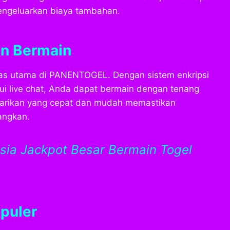
ngeluarkan biaya tambahan.
n Bermain
tas utama di PANENTOGEL. Dengan sistem enkripsi
ui live chat, Anda dapat bermain dengan tenang
penarikan yang cepat dan mudah memastikan
angkan.
ia Jackpot Besar Bermain Togel
puler