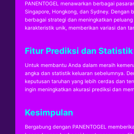
PANENTOGEL menawarkan berbagai pasaran to
Singapore, Hongkong, dan Sydney. Dengan b
berbagai strategi dan meningkatkan peluang
karakteristik unik, memberikan variasi dan t
Fitur Prediksi dan Statisti
Untuk membantu Anda dalam meraih kemena
angka dan statistik keluaran sebelumnya. D
keputusan taruhan yang lebih cerdas dan teru
ingin meningkatkan akurasi prediksi dan m
Kesimpulan
Bergabung dengan PANENTOGEL memberikan