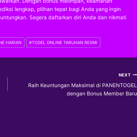
tawarkan. Dengan bonus melimpah, keamanan
ediksi lengkap, pilihan tepat bagi Anda yang ingin
ntungkan. Segera daftarkan diri Anda dan nikmati
NE HARIAN
#
TOGEL ONLINE TARUHAN RESMI
NEXT
Raih Keuntungan Maksimal di PANENTOGEL
dengan Bonus Member Baru