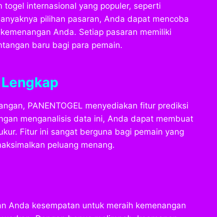
gel internasional yang populer, seperti
anyaknya pilihan pasaran, Anda dapat mencoba
 kemenangan Anda. Setiap pasaran memiliki
antangan baru bagi para pemain.
k Lengkap
ngan, PANENTOGEL menyediakan fitur prediksi
engan menganalisis data ini, Anda dapat membuat
kur. Fitur ini sangat berguna bagi pemain yang
emaksimalkan peluang menang.
 Anda kesempatan untuk meraih kemenangan