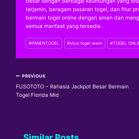
besar dengan berbagai keuntungan yang di
terjamin, beragam pasaran togel, dan fitur pr
bermain togel online dengan aman dan mengu
semua manfaat yang tersedia.
Post
#
PANENTOGEL
#
situs togel resmi
#
TOGEL ONLI
Tags:
Post
PREVIOUS
FUSOTOTO – Rahasia Jackpot Besar Bermain
navigation
Togel Florida Mid
Similar Posts