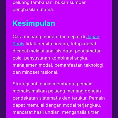
peluang tambahan, bukan sumber
penghasilan utama.
Kesimpulan
Cara menang mudah dan cepat di
Japan
Pools
tidak bersifat instan, tetapi dapat
dicapai melalui analisis data, pengamatan
pola, penyusunan kombinasi angka,
manajemen modal, pemanfaatan teknologi,
dan mindset rasional.
Strategi anti gagal membantu pemain
memaksimalkan peluang menang dengan
pendekatan sistematis dan terukur. Pemain
dapat memulai dengan modal terjangkau,
mencatat hasil undian, menganalisis tren