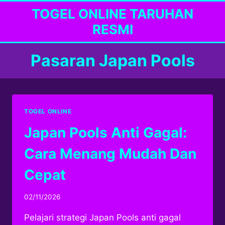
Skip
TOGEL ONLINE TARUHAN
to
RESMI
content
Pasaran Japan Pools
TOGEL ONLINE
Japan Pools Anti Gagal:
Cara Menang Mudah Dan
Cepat
By
02/11/2026
Blake
Pelajari strategi Japan Pools anti gagal