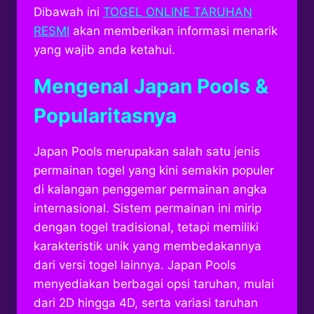
Dibawah ini
TOGEL ONLINE TARUHAN
RESMI
akan memberikan informasi menarik
yang wajib anda ketahui.
Mengenal Japan Pools &
Popularitasnya
Japan Pools merupakan salah satu jenis
permainan togel yang kini semakin populer
di kalangan penggemar permainan angka
internasional. Sistem permainan ini mirip
dengan togel tradisional, tetapi memiliki
karakteristik unik yang membedakannya
dari versi togel lainnya. Japan Pools
menyediakan berbagai opsi taruhan, mulai
dari 2D hingga 4D, serta variasi taruhan