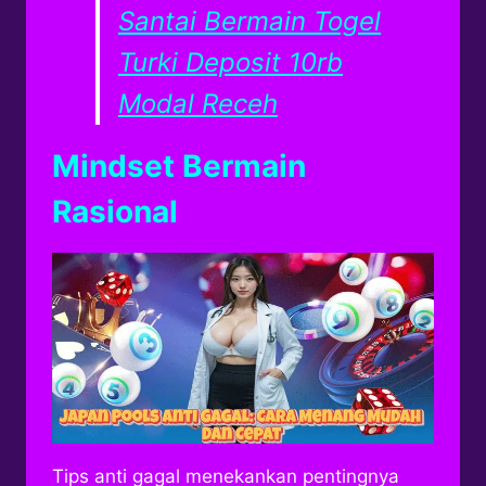
Santai Bermain Togel
Turki Deposit 10rb
Modal Receh
Mindset Bermain
Rasional
Tips anti gagal menekankan pentingnya