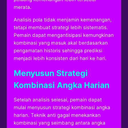
merata.
Analisis pola tidak menjamin kemenangan,
tetapi membuat strategi lebih sistematis.
Pemain dapat mengantisipasi kemungkinan
kombinasi yang masuk akal berdasarkan
pengamatan historis sehingga prediksi
menjadi lebih konsisten dari hari ke hari.
Menyusun Strategi
Kombinasi Angka Harian
Setelah analisis selesai, pemain dapat
mulai menyusun strategi kombinasi angka
harian. Teknik anti gagal menekankan
kombinasi yang seimbang antara angka