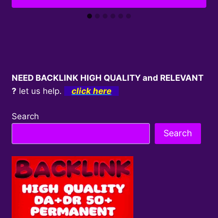
NEED BACKLINK HIGH QUALITY and RELEVANT
?
let us help.
click here
Search
Search