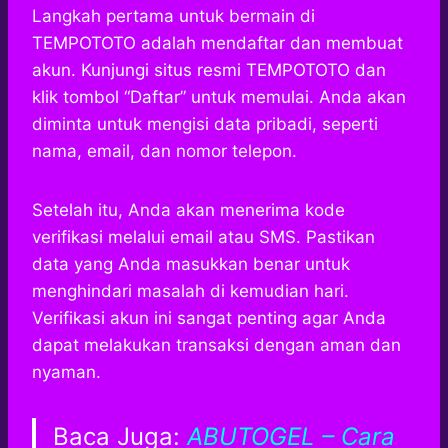
Langkah pertama untuk bermain di
TEMPOTOTO adalah mendaftar dan membuat
akun. Kunjungi situs resmi TEMPOTOTO dan
klik tombol “Daftar” untuk memulai. Anda akan
diminta untuk mengisi data pribadi, seperti
nama, email, dan nomor telepon.
Setelah itu, Anda akan menerima kode
verifikasi melalui email atau SMS. Pastikan
data yang Anda masukkan benar untuk
menghindari masalah di kemudian hari.
Verifikasi akun ini sangat penting agar Anda
dapat melakukan transaksi dengan aman dan
nyaman.
Baca Juga:
ABUTOGEL – Cara