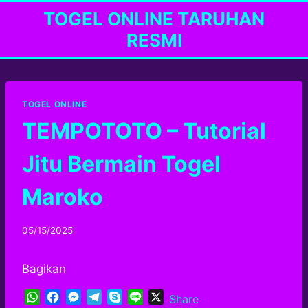
Skip
TOGEL ONLINE TARUHAN
to
RESMI
content
TOGEL ONLINE
TEMPOTOTO – Tutorial
Jitu Bermain Togel
Maroko
By
05/15/2025
adminyangyang
Bagikan
W
F
M
T
S
L
X
Share